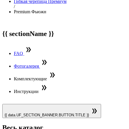
Гибкая черепица Премиум
/
Premium Фьюжн
{{ sectionName }}
FAQ
Фотогалерея
Комплектующие
Инструкции
{{ data.UF_SECTION_BANNER.BUTTON.TITLE }}
Весь каталог