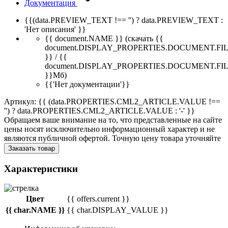
Документация
{{(data.PREVIEW_TEXT !== '') ? data.PREVIEW_TEXT :
'Нет описания' }}
{{ document.NAME }}
(скачать {{
document.DISPLAY_PROPERTIES.DOCUMENT.FI
}} / {{
document.DISPLAY_PROPERTIES.DOCUMENT.FI
}}Мб)
{{'Нет документации'}}
Артикул: {{ (data.PROPERTIES.CML2_ARTICLE.VALUE !==
'') ? data.PROPERTIES.CML2_ARTICLE.VALUE : '-' }}
Обращаем ваше внимание на то, что представленные на сайте
цены носят исключительно информационный характер и не
являются публичной офертой. Точную цену товара уточняйте
Заказать товар
Характеристики
Цвет
{{ offers.current }}
{{ char.NAME }}
{{ char.DISPLAY_VALUE }}