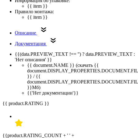
Информация об упаковке:
{{ item }}
Правило монтажа:
{{ item }}
Описание
Документация
{{(data.PREVIEW_TEXT !== '') ? data.PREVIEW_TEXT :
'Нет описания' }}
{{ document.NAME }}
(скачать {{
document.DISPLAY_PROPERTIES.DOCUMENT.FI
}} / {{
document.DISPLAY_PROPERTIES.DOCUMENT.FI
}}Мб)
{{'Нет документации'}}
{{ product.RATING }}
{{product.RATING_COUNT + ' ' +