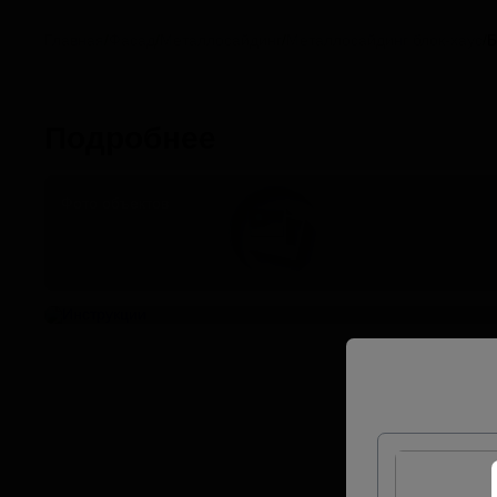
Главная
/
Фасад
/
Металлосайдинг
/
Металлосайдинг блок-хаус
/
Б
Подробнее
Фото объектов
Инструкции