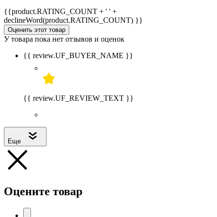
{{product.RATING_COUNT + ' ' +
declineWord(product.RATING_COUNT) }}
Оценить этот товар
У товара пока нет отзывов и оценок
{{ review.UF_BUYER_NAME }}
{{ review.UF_REVIEW_TEXT }}
Еще
Оцените товар