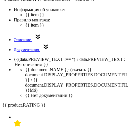
Информация об упаковке:
{{ item }}
Правило монтажа:
{{ item }}
Описание
Документация
{{(data.PREVIEW_TEXT !== '') ? data.PREVIEW_TEXT :
'Нет описания' }}
{{ document.NAME }}
(скачать {{
document.DISPLAY_PROPERTIES.DOCUMENT.FI
}} / {{
document.DISPLAY_PROPERTIES.DOCUMENT.FI
}}Мб)
{{'Нет документации'}}
{{ product.RATING }}