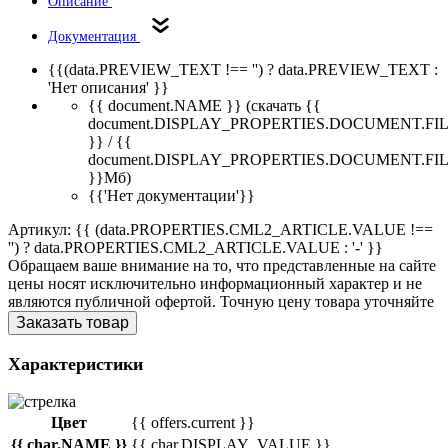
Описание
Документация
{{(data.PREVIEW_TEXT !== '') ? data.PREVIEW_TEXT :
'Нет описания' }}
{{ document.NAME }}
(скачать {{
document.DISPLAY_PROPERTIES.DOCUMENT.FI
}} / {{
document.DISPLAY_PROPERTIES.DOCUMENT.FI
}}Мб)
{{'Нет документации'}}
Артикул: {{ (data.PROPERTIES.CML2_ARTICLE.VALUE !==
'') ? data.PROPERTIES.CML2_ARTICLE.VALUE : '-' }}
Обращаем ваше внимание на то, что представленные на сайте
цены носят исключительно информационный характер и не
являются публичной офертой. Точную цену товара уточняйте
Заказать товар
Характеристики
Цвет
{{ offers.current }}
{{ char.NAME }}
{{ char.DISPLAY_VALUE }}