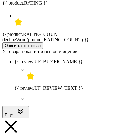
{{ product.RATING }}
{{product.RATING_COUNT + ' ' +
declineWord(product.RATING_COUNT) }}
Оценить этот товар
У товара пока нет отзывов и оценок
{{ review.UF_BUYER_NAME }}
{{ review.UF_REVIEW_TEXT }}
Еще