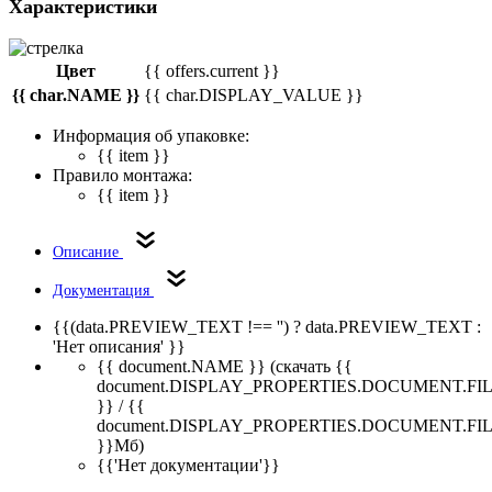
Характеристики
Цвет
{{ offers.current }}
{{ char.NAME }}
{{ char.DISPLAY_VALUE }}
Информация об упаковке:
{{ item }}
Правило монтажа:
{{ item }}
Описание
Документация
{{(data.PREVIEW_TEXT !== '') ? data.PREVIEW_TEXT :
'Нет описания' }}
{{ document.NAME }}
(скачать {{
document.DISPLAY_PROPERTIES.DOCUMENT.FI
}} / {{
document.DISPLAY_PROPERTIES.DOCUMENT.FI
}}Мб)
{{'Нет документации'}}