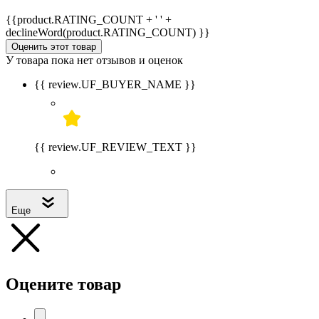
{{product.RATING_COUNT + ' ' +
declineWord(product.RATING_COUNT) }}
Оценить этот товар
У товара пока нет отзывов и оценок
{{ review.UF_BUYER_NAME }}
{{ review.UF_REVIEW_TEXT }}
Еще
Оцените товар