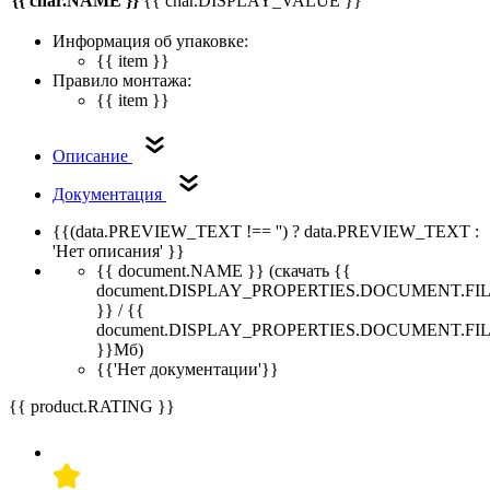
{{ char.NAME }}
{{ char.DISPLAY_VALUE }}
Информация об упаковке:
{{ item }}
Правило монтажа:
{{ item }}
Описание
Документация
{{(data.PREVIEW_TEXT !== '') ? data.PREVIEW_TEXT :
'Нет описания' }}
{{ document.NAME }}
(скачать {{
document.DISPLAY_PROPERTIES.DOCUMENT.FI
}} / {{
document.DISPLAY_PROPERTIES.DOCUMENT.FI
}}Мб)
{{'Нет документации'}}
{{ product.RATING }}