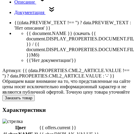
Описание
Документация
{{(data.PREVIEW_TEXT !== '') ? data.PREVIEW_TEXT :
'Нет описания' }}
{{ document.NAME }}
(скачать {{
document.DISPLAY_PROPERTIES.DOCUMENT.FI
}} / {{
document.DISPLAY_PROPERTIES.DOCUMENT.FI
}}Мб)
{{'Нет документации'}}
Артикул: {{ (data.PROPERTIES.CML2_ARTICLE.VALUE !==
'') ? data.PROPERTIES.CML2_ARTICLE.VALUE : '-' }}
Обращаем ваше внимание на то, что представленные на сайте
цены носят исключительно информационный характер и не
являются публичной офертой. Точную цену товара уточняйте
Заказать товар
Характеристики
Цвет
{{ offers.current }}