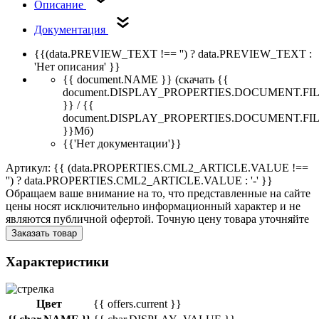
Описание
Документация
{{(data.PREVIEW_TEXT !== '') ? data.PREVIEW_TEXT :
'Нет описания' }}
{{ document.NAME }}
(скачать {{
document.DISPLAY_PROPERTIES.DOCUMENT.FI
}} / {{
document.DISPLAY_PROPERTIES.DOCUMENT.FI
}}Мб)
{{'Нет документации'}}
Артикул: {{ (data.PROPERTIES.CML2_ARTICLE.VALUE !==
'') ? data.PROPERTIES.CML2_ARTICLE.VALUE : '-' }}
Обращаем ваше внимание на то, что представленные на сайте
цены носят исключительно информационный характер и не
являются публичной офертой. Точную цену товара уточняйте
Заказать товар
Характеристики
Цвет
{{ offers.current }}