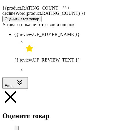
{{product.RATING_COUNT + ' ' +
declineWord(product.RATING_COUNT) }}
Оценить этот товар
У товара пока нет отзывов и оценок
{{ review.UF_BUYER_NAME }}
{{ review.UF_REVIEW_TEXT }}
Еще
Оцените товар