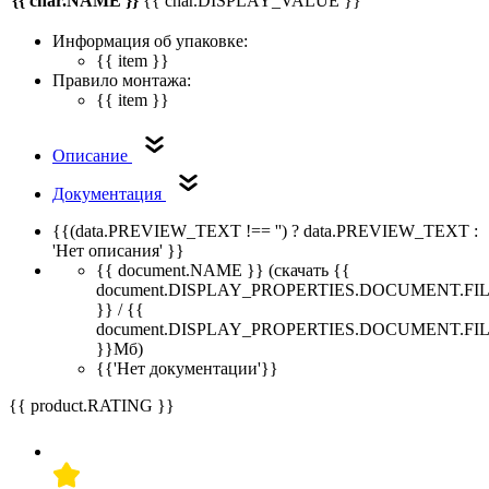
{{ char.NAME }}
{{ char.DISPLAY_VALUE }}
Информация об упаковке:
{{ item }}
Правило монтажа:
{{ item }}
Описание
Документация
{{(data.PREVIEW_TEXT !== '') ? data.PREVIEW_TEXT :
'Нет описания' }}
{{ document.NAME }}
(скачать {{
document.DISPLAY_PROPERTIES.DOCUMENT.FI
}} / {{
document.DISPLAY_PROPERTIES.DOCUMENT.FI
}}Мб)
{{'Нет документации'}}
{{ product.RATING }}