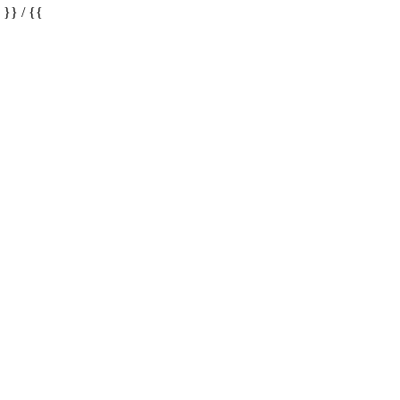
} / {{