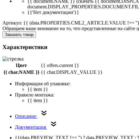
{{ document.NAME }}
(скачать {{ document.DI
document.DISPLAY_PROPERTIES.DOCUMENT.FIL
{{'Нет документации'}}
Артикул: {{ (data.PROPERTIES.CML2_ARTICLE.VALUE !== '')
Обращаем ваше внимание на то, что представленные на сайте
Заказать товар
Характеристики
Цвет
{{ offers.current }}
{{ char.NAME }}
{{ char.DISPLAY_VALUE }}
Информация об упаковке:
{{ item }}
Правило монтажа:
{{ item }}
Описание
Документация
{{(data.PREVIEW_TEXT !== '') ? data.PREVIEW_TEXT : '