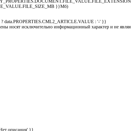
SPLAY_PROPERTIES.DOCUMENT.FILE_VALUE.FILE_EXTENSION }
E_VALUE.FILE_SIZE_MB }}Мб)
 ? data.PROPERTIES.CML2_ARTICLE.VALUE : '-' }}
 цены носят исключительно информационный характер и не явля
Нет описания' }}