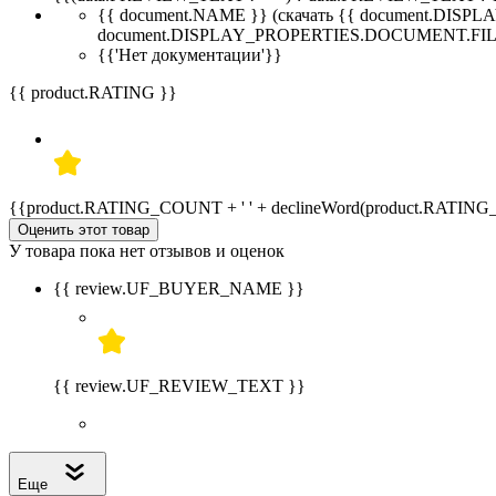
{{ document.NAME }}
(скачать {{ document.DI
document.DISPLAY_PROPERTIES.DOCUMENT.FIL
{{'Нет документации'}}
{{ product.RATING }}
{{product.RATING_COUNT + ' ' + declineWord(product.RATIN
Оценить этот товар
У товара пока нет отзывов и оценок
{{ review.UF_BUYER_NAME }}
{{ review.UF_REVIEW_TEXT }}
Еще