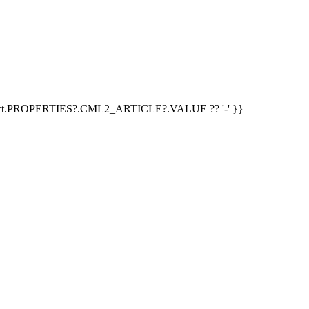
duct.PROPERTIES?.CML2_ARTICLE?.VALUE ?? '-' }}