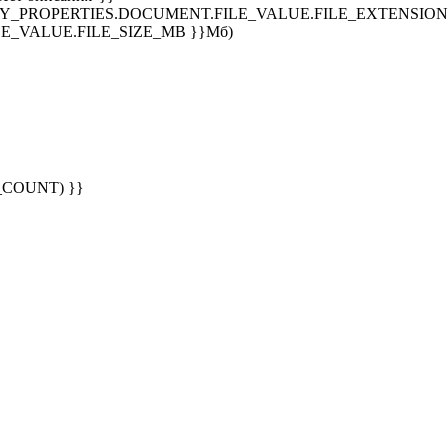
SPLAY_PROPERTIES.DOCUMENT.FILE_VALUE.FILE_EXTENSION }
E_VALUE.FILE_SIZE_MB }}Мб)
G_COUNT) }}