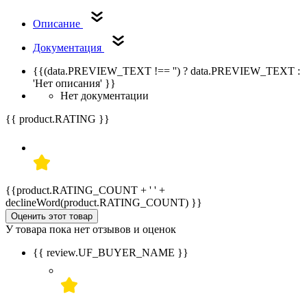
Описание
Документация
{{(data.PREVIEW_TEXT !== '') ? data.PREVIEW_TEXT :
'Нет описания' }}
Нет документации
{{ product.RATING }}
{{product.RATING_COUNT + ' ' +
declineWord(product.RATING_COUNT) }}
Оценить этот товар
У товара пока нет отзывов и оценок
{{ review.UF_BUYER_NAME }}