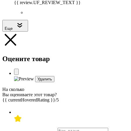
{{ review.UF_REVIEW_TEXT }}
Еще
Оцените товар
Удалить
На сколько
Вы оцениваете этот товар?
{{ currentHoveredRating }}
/5