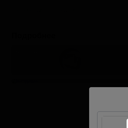
Главная
/
Фасад
/
Металлосайдинг
/
Металлосайдинг Корабельна
Подробнее
Фото объектов
Инструкции