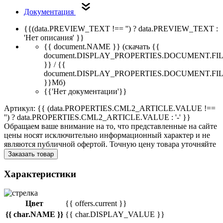
Документация
{{(data.PREVIEW_TEXT !== '') ? data.PREVIEW_TEXT :
'Нет описания' }}
{{ document.NAME }}
(скачать {{
document.DISPLAY_PROPERTIES.DOCUMENT.FI
}} / {{
document.DISPLAY_PROPERTIES.DOCUMENT.FI
}}Мб)
{{'Нет документации'}}
Артикул: {{ (data.PROPERTIES.CML2_ARTICLE.VALUE !==
'') ? data.PROPERTIES.CML2_ARTICLE.VALUE : '-' }}
Обращаем ваше внимание на то, что представленные на сайте
цены носят исключительно информационный характер и не
являются публичной офертой. Точную цену товара уточняйте
Заказать товар
Характеристики
Цвет
{{ offers.current }}
{{ char.NAME }}
{{ char.DISPLAY_VALUE }}