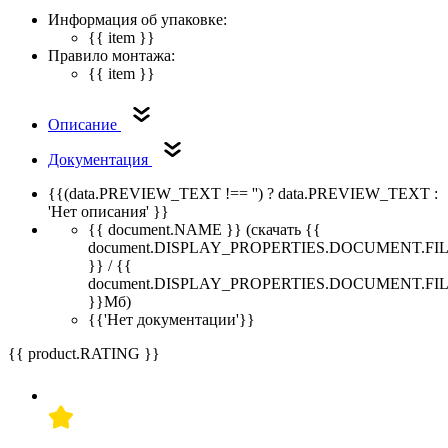
Информация об упаковке:
{{ item }}
Правило монтажа:
{{ item }}
Описание
Документация
{{(data.PREVIEW_TEXT !== '') ? data.PREVIEW_TEXT :
'Нет описания' }}
{{ document.NAME }}
(скачать {{
document.DISPLAY_PROPERTIES.DOCUMENT.FI
}} / {{
document.DISPLAY_PROPERTIES.DOCUMENT.FI
}}Мб)
{{'Нет документации'}}
{{ product.RATING }}