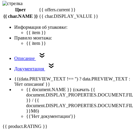
Цвет
{{ offers.current }}
{{ char.NAME }}
{{ char.DISPLAY_VALUE }}
Информация об упаковке:
{{ item }}
Правило монтажа:
{{ item }}
Описание
Документация
{{(data.PREVIEW_TEXT !== '') ? data.PREVIEW_TEXT :
'Нет описания' }}
{{ document.NAME }}
(скачать {{
document.DISPLAY_PROPERTIES.DOCUMENT.FI
}} / {{
document.DISPLAY_PROPERTIES.DOCUMENT.FI
}}Мб)
{{'Нет документации'}}
{{ product.RATING }}