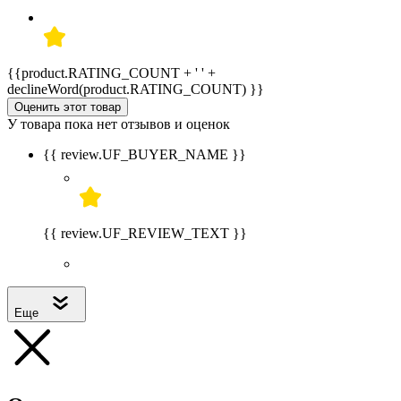
{{product.RATING_COUNT + ' ' +
declineWord(product.RATING_COUNT) }}
Оценить этот товар
У товара пока нет отзывов и оценок
{{ review.UF_BUYER_NAME }}
{{ review.UF_REVIEW_TEXT }}
Еще