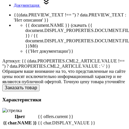
Документация
{{(data.PREVIEW_TEXT !== '') ? data.PREVIEW_TEXT :
'Нет описания' }}
{{ document.NAME }}
(скачать {{
document.DISPLAY_PROPERTIES.DOCUMENT.FI
}} / {{
document.DISPLAY_PROPERTIES.DOCUMENT.FI
}}Мб)
{{'Нет документации'}}
Артикул: {{ (data.PROPERTIES.CML2_ARTICLE.VALUE !==
'') ? data.PROPERTIES.CML2_ARTICLE.VALUE : '-' }}
Обращаем ваше внимание на то, что представленные на сайте
цены носят исключительно информационный характер и не
являются публичной офертой. Точную цену товара уточняйте
Заказать товар
Характеристики
Цвет
{{ offers.current }}
{{ char.NAME }}
{{ char.DISPLAY_VALUE }}