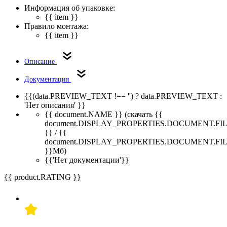
Информация об упаковке:
{{ item }}
Правило монтажа:
{{ item }}
Описание
Документация
{{(data.PREVIEW_TEXT !== '') ? data.PREVIEW_TEXT :
'Нет описания' }}
{{ document.NAME }}
(скачать {{
document.DISPLAY_PROPERTIES.DOCUMENT.FI
}} / {{
document.DISPLAY_PROPERTIES.DOCUMENT.FI
}}Мб)
{{'Нет документации'}}
{{ product.RATING }}