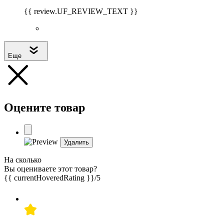
{{ review.UF_REVIEW_TEXT }}
Еще
Оцените товар
Удалить
На сколько
Вы оцениваете этот товар?
{{ currentHoveredRating }}
/5