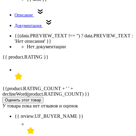
Описание
Документация
{{(data.PREVIEW_TEXT !== '') ? data.PREVIEW_TEXT :
'Нет описания' }}
Нет документации
{{ product.RATING }}
{{product.RATING_COUNT + ' ' +
declineWord(product.RATING_COUNT) }}
Оценить этот товар
У товара пока нет отзывов и оценок
{{ review.UF_BUYER_NAME }}