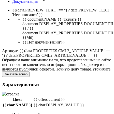
Документация
{{(data.PREVIEW_TEXT !== '') ? data.PREVIEW_TEXT :
'Нет описания' }}
{{ document.NAME }}
(скачать {{
document.DISPLAY_PROPERTIES.DOCUMENT.FI
}} / {{
document.DISPLAY_PROPERTIES.DOCUMENT.FI
}}Мб)
{{'Нет документации'}}
Артикул: {{ (data.PROPERTIES.CML2_ARTICLE.VALUE !==
'') ? data.PROPERTIES.CML2_ARTICLE.VALUE : '-' }}
Обращаем ваше внимание на то, что представленные на сайте
цены носят исключительно информационный характер и не
являются публичной офертой. Точную цену товара уточняйте
Заказать товар
Характеристики
Цвет
{{ offers.current }}
{{ char.NAME }}
{{ char.DISPLAY_VALUE }}