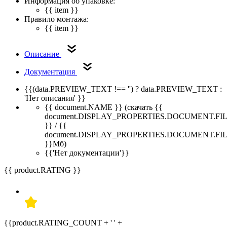
Информация об упаковке:
{{ item }}
Правило монтажа:
{{ item }}
Описание
Документация
{{(data.PREVIEW_TEXT !== '') ? data.PREVIEW_TEXT :
'Нет описания' }}
{{ document.NAME }}
(скачать {{
document.DISPLAY_PROPERTIES.DOCUMENT.FI
}} / {{
document.DISPLAY_PROPERTIES.DOCUMENT.FI
}}Мб)
{{'Нет документации'}}
{{ product.RATING }}
{{product.RATING_COUNT + ' ' +