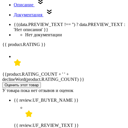
Описание
Документация
{{(data.PREVIEW_TEXT !== '') ? data.PREVIEW_TEXT :
'Нет описания' }}
Нет документации
{{ product.RATING }}
{{product.RATING_COUNT + ' ' +
declineWord(product.RATING_COUNT) }}
Оценить этот товар
У товара пока нет отзывов и оценок
{{ review.UF_BUYER_NAME }}
{{ review.UF_REVIEW_TEXT }}