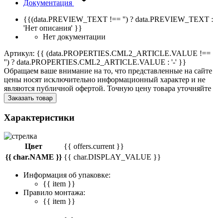
Документация
{{(data.PREVIEW_TEXT !== '') ? data.PREVIEW_TEXT :
'Нет описания' }}
Нет документации
Артикул: {{ (data.PROPERTIES.CML2_ARTICLE.VALUE !==
'') ? data.PROPERTIES.CML2_ARTICLE.VALUE : '-' }}
Обращаем ваше внимание на то, что представленные на сайте
цены носят исключительно информационный характер и не
являются публичной офертой. Точную цену товара уточняйте
Заказать товар
Характеристики
Цвет
{{ offers.current }}
{{ char.NAME }}
{{ char.DISPLAY_VALUE }}
Информация об упаковке:
{{ item }}
Правило монтажа:
{{ item }}