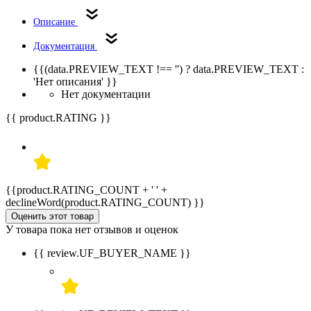
Описание
Документация
{{(data.PREVIEW_TEXT !== '') ? data.PREVIEW_TEXT :
'Нет описания' }}
Нет документации
{{ product.RATING }}
{{product.RATING_COUNT + ' ' +
declineWord(product.RATING_COUNT) }}
Оценить этот товар
У товара пока нет отзывов и оценок
{{ review.UF_BUYER_NAME }}