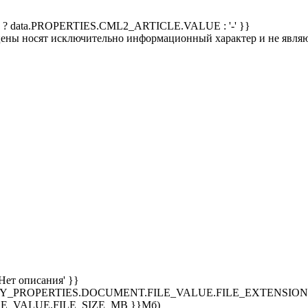
 ? data.PROPERTIES.CML2_ARTICLE.VALUE : '-' }}
 цены носят исключительно информационный характер и не явля
Нет описания' }}
SPLAY_PROPERTIES.DOCUMENT.FILE_VALUE.FILE_EXTENSION }
E_VALUE.FILE_SIZE_MB }}Мб)