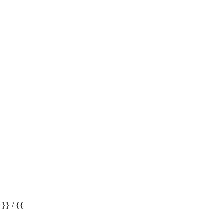
} / {{