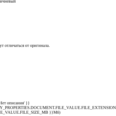
ричневый
т отличаться от оригинала.
Нет описания' }}
SPLAY_PROPERTIES.DOCUMENT.FILE_VALUE.FILE_EXTENSION }
E_VALUE.FILE_SIZE_MB }}Мб)