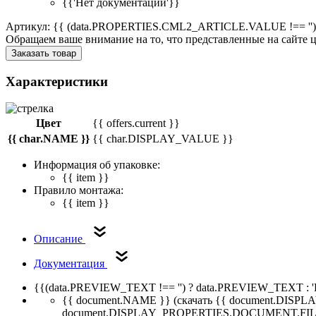
{{'Нет документации'}}
Артикул: {{ (data.PROPERTIES.CML2_ARTICLE.VALUE !== '')
Обращаем ваше внимание на то, что представленные на сайте
Заказать товар
Характеристики
Цвет
{{ offers.current }}
{{ char.NAME }}
{{ char.DISPLAY_VALUE }}
Информация об упаковке:
{{ item }}
Правило монтажа:
{{ item }}
Описание
Документация
{{(data.PREVIEW_TEXT !== '') ? data.PREVIEW_TEXT : '
{{ document.NAME }}
(скачать {{ document.DI
document.DISPLAY_PROPERTIES.DOCUMENT.FIL