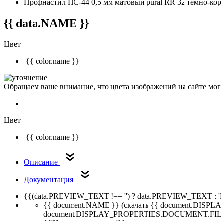
Профнастил НС-44 0,5 мм матовый pural RR 32 темно-ко
{{ data.NAME }}
Цвет
{{ color.name }}
Обращаем ваше внимание, что цвета изображений на сайте могу
Цвет
{{ color.name }}
Описание
Документация
{{(data.PREVIEW_TEXT !== '') ? data.PREVIEW_TEXT : '
{{ document.NAME }}
(скачать {{ document.DI
document.DISPLAY_PROPERTIES.DOCUMENT.FIL