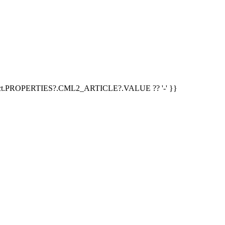
duct.PROPERTIES?.CML2_ARTICLE?.VALUE ?? '-' }}