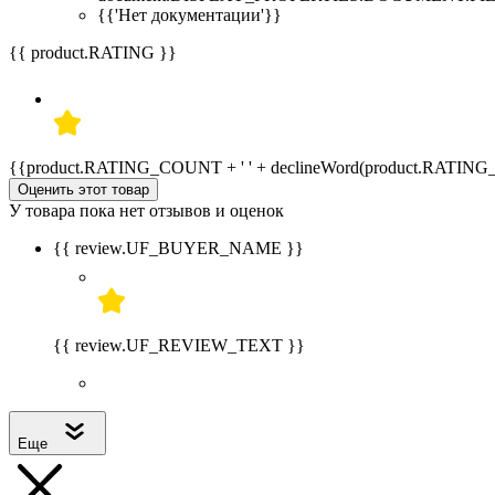
{{'Нет документации'}}
{{ product.RATING }}
{{product.RATING_COUNT + ' ' + declineWord(product.RATIN
Оценить этот товар
У товара пока нет отзывов и оценок
{{ review.UF_BUYER_NAME }}
{{ review.UF_REVIEW_TEXT }}
Еще