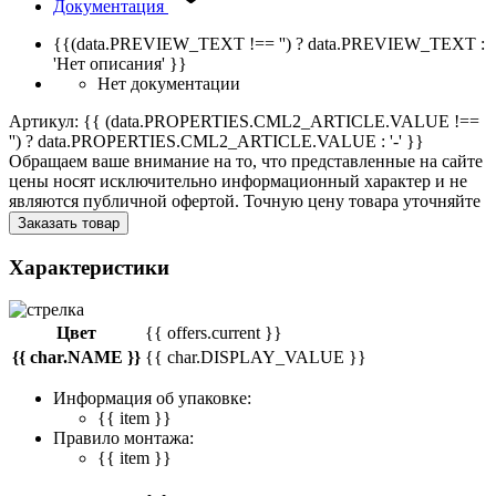
Документация
{{(data.PREVIEW_TEXT !== '') ? data.PREVIEW_TEXT :
'Нет описания' }}
Нет документации
Артикул: {{ (data.PROPERTIES.CML2_ARTICLE.VALUE !==
'') ? data.PROPERTIES.CML2_ARTICLE.VALUE : '-' }}
Обращаем ваше внимание на то, что представленные на сайте
цены носят исключительно информационный характер и не
являются публичной офертой. Точную цену товара уточняйте
Заказать товар
Характеристики
Цвет
{{ offers.current }}
{{ char.NAME }}
{{ char.DISPLAY_VALUE }}
Информация об упаковке:
{{ item }}
Правило монтажа:
{{ item }}