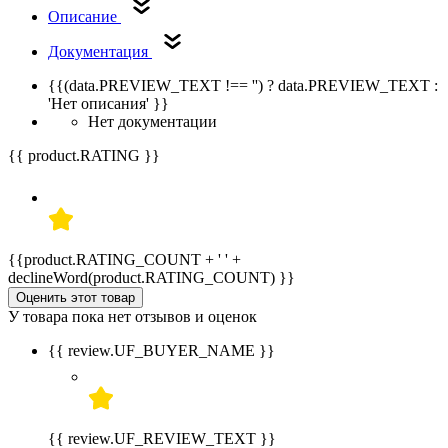
Описание
Документация
{{(data.PREVIEW_TEXT !== '') ? data.PREVIEW_TEXT :
'Нет описания' }}
Нет документации
{{ product.RATING }}
{{product.RATING_COUNT + ' ' +
declineWord(product.RATING_COUNT) }}
Оценить этот товар
У товара пока нет отзывов и оценок
{{ review.UF_BUYER_NAME }}
{{ review.UF_REVIEW_TEXT }}