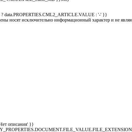
 ? data.PROPERTIES.CML2_ARTICLE.VALUE : '-' }}
 цены носят исключительно информационный характер и не явля
Нет описания' }}
SPLAY_PROPERTIES.DOCUMENT.FILE_VALUE.FILE_EXTENSION }