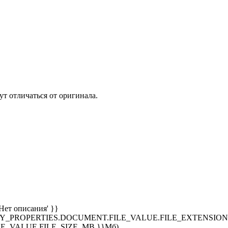
т отличаться от оригинала.
Нет описания' }}
SPLAY_PROPERTIES.DOCUMENT.FILE_VALUE.FILE_EXTENSION }
E_VALUE.FILE_SIZE_MB }}Мб)