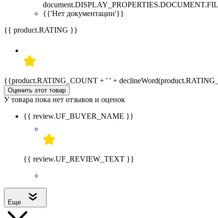
document.DISPLAY_PROPERTIES.DOCUMENT.FIL
{{'Нет документации'}}
{{ product.RATING }}
{{product.RATING_COUNT + ' ' + declineWord(product.RATIN
Оценить этот товар
У товара пока нет отзывов и оценок
{{ review.UF_BUYER_NAME }}
{{ review.UF_REVIEW_TEXT }}
Еще