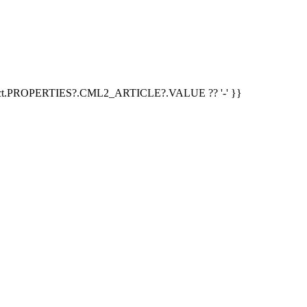
duct.PROPERTIES?.CML2_ARTICLE?.VALUE ?? '-' }}