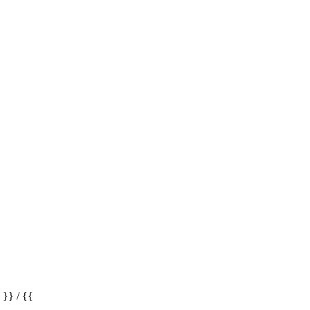
} / {{