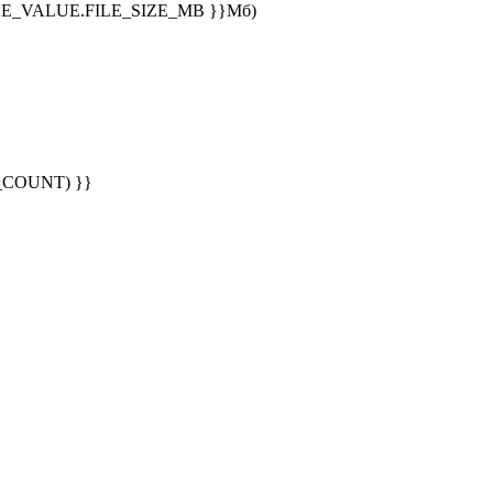
E_VALUE.FILE_SIZE_MB }}Мб)
G_COUNT) }}