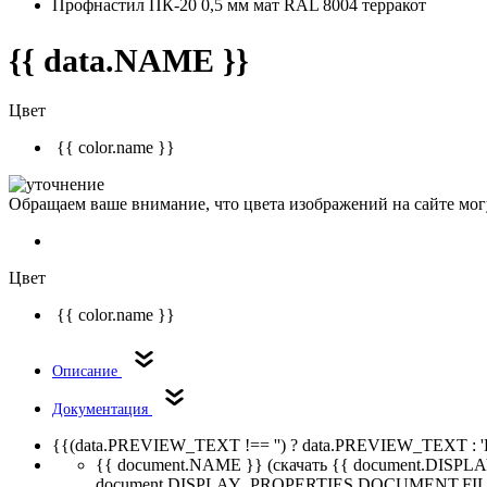
Профнастил ПК-20 0,5 мм мат RAL 8004 терракот
{{ data.NAME }}
Цвет
{{ color.name }}
Обращаем ваше внимание, что цвета изображений на сайте могу
Цвет
{{ color.name }}
Описание
Документация
{{(data.PREVIEW_TEXT !== '') ? data.PREVIEW_TEXT : '
{{ document.NAME }}
(скачать {{ document.DI
document.DISPLAY_PROPERTIES.DOCUMENT.FIL