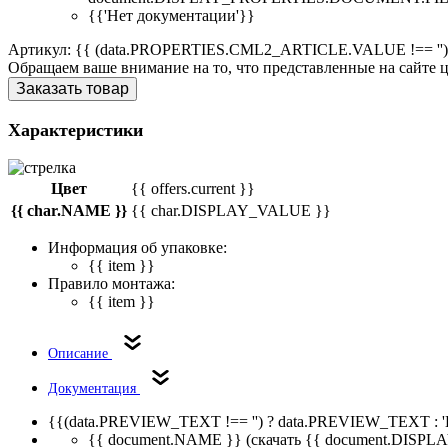
{{'Нет документации'}}
Артикул: {{ (data.PROPERTIES.CML2_ARTICLE.VALUE !== '')
Обращаем ваше внимание на то, что представленные на сайте
Заказать товар
Характеристики
Цвет
{{ offers.current }}
{{ char.NAME }}
{{ char.DISPLAY_VALUE }}
Информация об упаковке:
{{ item }}
Правило монтажа:
{{ item }}
Описание
Документация
{{(data.PREVIEW_TEXT !== '') ? data.PREVIEW_TEXT : '
{{ document.NAME }}
(скачать {{ document.DI