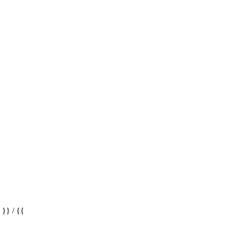
} / {{