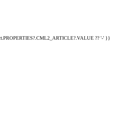
duct.PROPERTIES?.CML2_ARTICLE?.VALUE ?? '-' }}