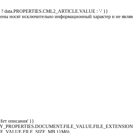
 ? data.PROPERTIES.CML2_ARTICLE.VALUE : '-' }}
 цены носят исключительно информационный характер и не явля
Нет описания' }}
SPLAY_PROPERTIES.DOCUMENT.FILE_VALUE.FILE_EXTENSION }
E_VALUE.FILE_SIZE_MB }}Мб)