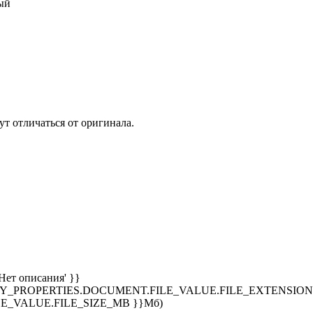
ый
т отличаться от оригинала.
Нет описания' }}
SPLAY_PROPERTIES.DOCUMENT.FILE_VALUE.FILE_EXTENSION }
E_VALUE.FILE_SIZE_MB }}Мб)