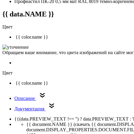
Профнастил ПК-20 0,5 мм мат RAL 8019 темно-коричнев
{{ data.NAME }}
Цвет
{{ color.name }}
Обращаем ваше внимание, что цвета изображений на сайте могу
Цвет
{{ color.name }}
Описание
Документация
{{(data.PREVIEW_TEXT !== '') ? data.PREVIEW_TEXT : '
{{ document.NAME }}
(скачать {{ document.DI
document.DISPLAY_PROPERTIES.DOCUMENT.FIL