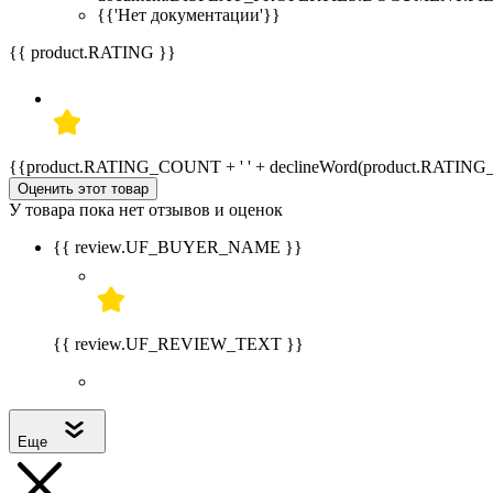
{{'Нет документации'}}
{{ product.RATING }}
{{product.RATING_COUNT + ' ' + declineWord(product.RATIN
Оценить этот товар
У товара пока нет отзывов и оценок
{{ review.UF_BUYER_NAME }}
{{ review.UF_REVIEW_TEXT }}
Еще