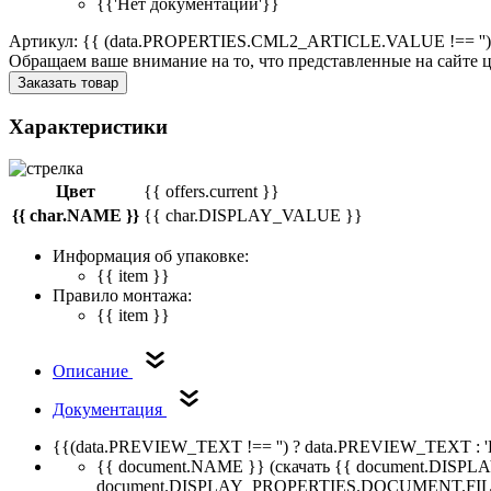
{{'Нет документации'}}
Артикул: {{ (data.PROPERTIES.CML2_ARTICLE.VALUE !== '')
Обращаем ваше внимание на то, что представленные на сайте
Заказать товар
Характеристики
Цвет
{{ offers.current }}
{{ char.NAME }}
{{ char.DISPLAY_VALUE }}
Информация об упаковке:
{{ item }}
Правило монтажа:
{{ item }}
Описание
Документация
{{(data.PREVIEW_TEXT !== '') ? data.PREVIEW_TEXT : '
{{ document.NAME }}
(скачать {{ document.DI
document.DISPLAY_PROPERTIES.DOCUMENT.FIL