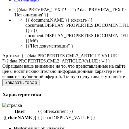
Документация
{{(data.PREVIEW_TEXT !== '') ? data.PREVIEW_TEXT :
'Нет описания' }}
{{ document.NAME }}
(скачать {{
document.DISPLAY_PROPERTIES.DOCUMENT.FI
}} / {{
document.DISPLAY_PROPERTIES.DOCUMENT.FI
}}Мб)
{{'Нет документации'}}
Артикул: {{ (data.PROPERTIES.CML2_ARTICLE.VALUE !==
'') ? data.PROPERTIES.CML2_ARTICLE.VALUE : '-' }}
Обращаем ваше внимание на то, что представленные на сайте
цены носят исключительно информационный характер и не
являются публичной офертой. Точную цену товара уточняйте
Заказать товар
Характеристики
Цвет
{{ offers.current }}
{{ char.NAME }}
{{ char.DISPLAY_VALUE }}
Информация об упаковке: