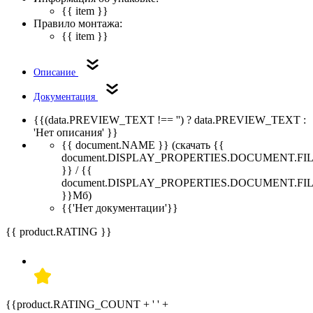
{{ item }}
Правило монтажа:
{{ item }}
Описание
Документация
{{(data.PREVIEW_TEXT !== '') ? data.PREVIEW_TEXT :
'Нет описания' }}
{{ document.NAME }}
(скачать {{
document.DISPLAY_PROPERTIES.DOCUMENT.FI
}} / {{
document.DISPLAY_PROPERTIES.DOCUMENT.FI
}}Мб)
{{'Нет документации'}}
{{ product.RATING }}
{{product.RATING_COUNT + ' ' +