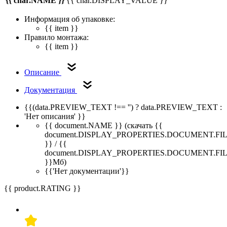
{{ char.NAME }}
{{ char.DISPLAY_VALUE }}
Информация об упаковке:
{{ item }}
Правило монтажа:
{{ item }}
Описание
Документация
{{(data.PREVIEW_TEXT !== '') ? data.PREVIEW_TEXT :
'Нет описания' }}
{{ document.NAME }}
(скачать {{
document.DISPLAY_PROPERTIES.DOCUMENT.FI
}} / {{
document.DISPLAY_PROPERTIES.DOCUMENT.FI
}}Мб)
{{'Нет документации'}}
{{ product.RATING }}