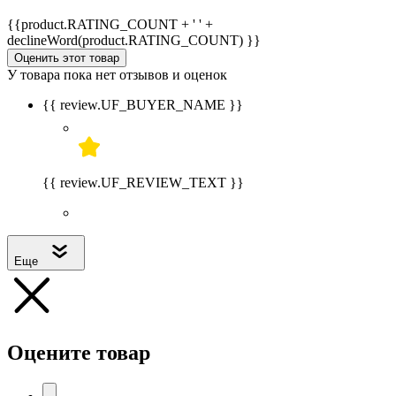
{{product.RATING_COUNT + ' ' +
declineWord(product.RATING_COUNT) }}
Оценить этот товар
У товара пока нет отзывов и оценок
{{ review.UF_BUYER_NAME }}
{{ review.UF_REVIEW_TEXT }}
Еще
Оцените товар