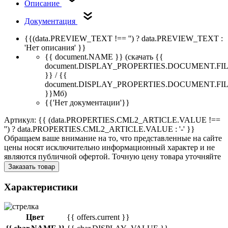
Описание
Документация
{{(data.PREVIEW_TEXT !== '') ? data.PREVIEW_TEXT :
'Нет описания' }}
{{ document.NAME }}
(скачать {{
document.DISPLAY_PROPERTIES.DOCUMENT.FI
}} / {{
document.DISPLAY_PROPERTIES.DOCUMENT.FI
}}Мб)
{{'Нет документации'}}
Артикул: {{ (data.PROPERTIES.CML2_ARTICLE.VALUE !==
'') ? data.PROPERTIES.CML2_ARTICLE.VALUE : '-' }}
Обращаем ваше внимание на то, что представленные на сайте
цены носят исключительно информационный характер и не
являются публичной офертой. Точную цену товара уточняйте
Заказать товар
Характеристики
Цвет
{{ offers.current }}