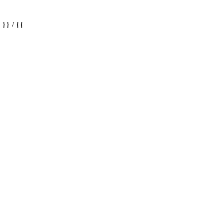
} / {{