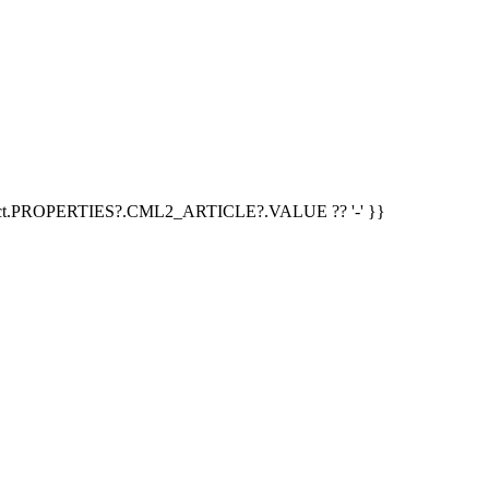
duct.PROPERTIES?.CML2_ARTICLE?.VALUE ?? '-' }}