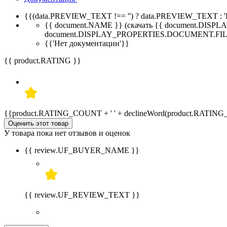
{{(data.PREVIEW_TEXT !== '') ? data.PREVIEW_TEXT : '
{{ document.NAME }}
(скачать {{ document.DI
document.DISPLAY_PROPERTIES.DOCUMENT.FIL
{{'Нет документации'}}
{{ product.RATING }}
{{product.RATING_COUNT + ' ' + declineWord(product.RATIN
Оценить этот товар
У товара пока нет отзывов и оценок
{{ review.UF_BUYER_NAME }}
{{ review.UF_REVIEW_TEXT }}