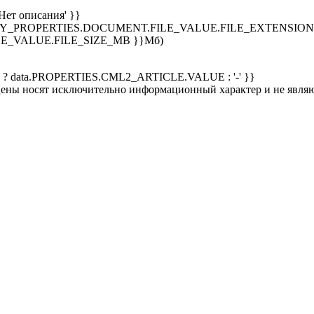
Нет описания' }}
SPLAY_PROPERTIES.DOCUMENT.FILE_VALUE.FILE_EXTENSION }
E_VALUE.FILE_SIZE_MB }}Мб)
 ? data.PROPERTIES.CML2_ARTICLE.VALUE : '-' }}
 цены носят исключительно информационный характер и не явля