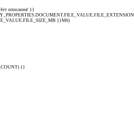
Нет описания' }}
SPLAY_PROPERTIES.DOCUMENT.FILE_VALUE.FILE_EXTENSION }
E_VALUE.FILE_SIZE_MB }}Мб)
G_COUNT) }}