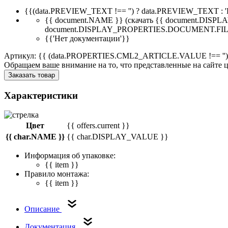
{{(data.PREVIEW_TEXT !== '') ? data.PREVIEW_TEXT : '
{{ document.NAME }}
(скачать {{ document.DI
document.DISPLAY_PROPERTIES.DOCUMENT.FIL
{{'Нет документации'}}
Артикул: {{ (data.PROPERTIES.CML2_ARTICLE.VALUE !== '')
Обращаем ваше внимание на то, что представленные на сайте
Заказать товар
Характеристики
Цвет
{{ offers.current }}
{{ char.NAME }}
{{ char.DISPLAY_VALUE }}
Информация об упаковке:
{{ item }}
Правило монтажа:
{{ item }}
Описание
Документация