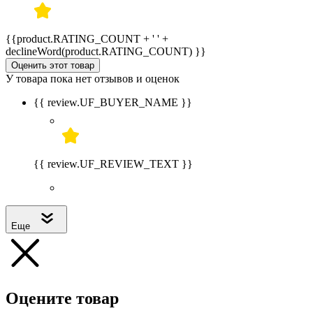
{{product.RATING_COUNT + ' ' +
declineWord(product.RATING_COUNT) }}
Оценить этот товар
У товара пока нет отзывов и оценок
{{ review.UF_BUYER_NAME }}
{{ review.UF_REVIEW_TEXT }}
Еще
Оцените товар