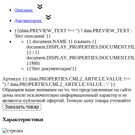
Описание
Документация
{{(data.PREVIEW_TEXT !== '') ? data.PREVIEW_TEXT :
'Нет описания' }}
{{ document.NAME }}
(скачать {{
document.DISPLAY_PROPERTIES.DOCUMENT.FI
}} / {{
document.DISPLAY_PROPERTIES.DOCUMENT.FI
}}Мб)
{{'Нет документации'}}
Артикул: {{ (data.PROPERTIES.CML2_ARTICLE.VALUE !==
'') ? data.PROPERTIES.CML2_ARTICLE.VALUE : '-' }}
Обращаем ваше внимание на то, что представленные на сайте
цены носят исключительно информационный характер и не
являются публичной офертой. Точную цену товара уточняйте
Заказать товар
Характеристики