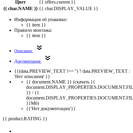
Цвет
{{ offers.current }}
{{ char.NAME }}
{{ char.DISPLAY_VALUE }}
Информация об упаковке:
{{ item }}
Правило монтажа:
{{ item }}
Описание
Документация
{{(data.PREVIEW_TEXT !== '') ? data.PREVIEW_TEXT :
'Нет описания' }}
{{ document.NAME }}
(скачать {{
document.DISPLAY_PROPERTIES.DOCUMENT.FI
}} / {{
document.DISPLAY_PROPERTIES.DOCUMENT.FI
}}Мб)
{{'Нет документации'}}
{{ product.RATING }}