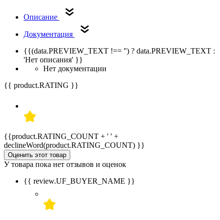
Описание
Документация
{{(data.PREVIEW_TEXT !== '') ? data.PREVIEW_TEXT :
'Нет описания' }}
Нет документации
{{ product.RATING }}
{{product.RATING_COUNT + ' ' +
declineWord(product.RATING_COUNT) }}
Оценить этот товар
У товара пока нет отзывов и оценок
{{ review.UF_BUYER_NAME }}