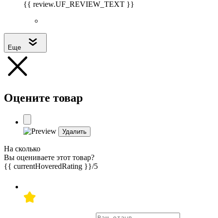
{{ review.UF_REVIEW_TEXT }}
Еще
Оцените товар
Удалить
На сколько
Вы оцениваете этот товар?
{{ currentHoveredRating }}
/5