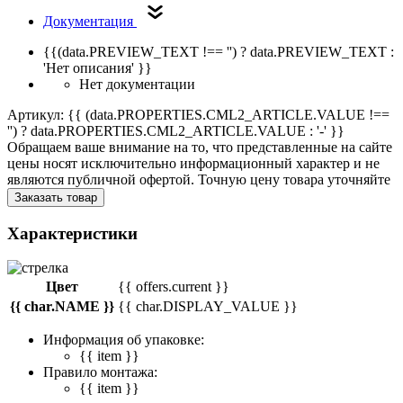
Документация
{{(data.PREVIEW_TEXT !== '') ? data.PREVIEW_TEXT :
'Нет описания' }}
Нет документации
Артикул: {{ (data.PROPERTIES.CML2_ARTICLE.VALUE !==
'') ? data.PROPERTIES.CML2_ARTICLE.VALUE : '-' }}
Обращаем ваше внимание на то, что представленные на сайте
цены носят исключительно информационный характер и не
являются публичной офертой. Точную цену товара уточняйте
Заказать товар
Характеристики
Цвет
{{ offers.current }}
{{ char.NAME }}
{{ char.DISPLAY_VALUE }}
Информация об упаковке:
{{ item }}
Правило монтажа:
{{ item }}