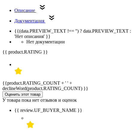
Описание
Документация
{{(data.PREVIEW_TEXT !== '') ? data.PREVIEW_TEXT :
'Нет описания' }}
Нет документации
{{ product.RATING }}
{{product.RATING_COUNT + ' ' +
declineWord(product.RATING_COUNT) }}
Оценить этот товар
У товара пока нет отзывов и оценок
{{ review.UF_BUYER_NAME }}