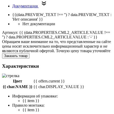
Документация
{{(data.PREVIEW_TEXT !== '') ? data.PREVIEW_TEXT :
'Нет описания' }}
Нет документации
Артикул: {{ (data.PROPERTIES.CML2_ARTICLE.VALUE !==
'') ? data.PROPERTIES.CML2_ARTICLE.VALUE : '-' }}
Обращаем ваше внимание на то, что представленные на сайте
цены носят исключительно информационный характер и не
являются публичной офертой. Точную цену товара уточняйте
Заказать товар
Характеристики
Цвет
{{ offers.current }}
{{ char.NAME }}
{{ char.DISPLAY_VALUE }}
Информация об упаковке:
{{ item }}
Правило монтажа:
{{ item }}