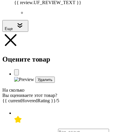
{{ review.UF_REVIEW_TEXT }}
Еще
Оцените товар
Удалить
На сколько
Вы оцениваете этот товар?
{{ currentHoveredRating }}
/5