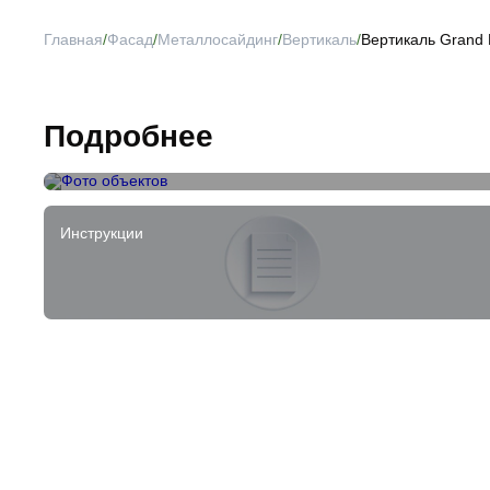
Главная
/
Фасад
/
Металлосайдинг
/
Вертикаль
/
Вертикаль Grand L
Подробнее
Фото объектов
Инструкции