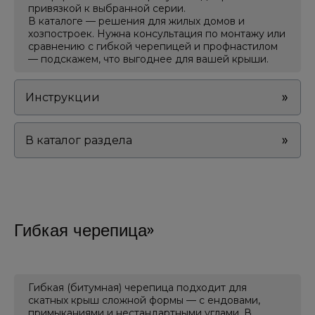
14-
привязкой к выбранной серии.
00
В каталоге — решения для жилых домов и
хозпостроек. Нужна консультация по монтажу или
ВС:
сравнению с гибкой черепицей и профнастилом
Выходной
— подскажем, что выгоднее для вашей крыши.
Контакты
+7
Инструкции
(978)
79-
111-
В каталог раздела
25
+7
(978)
79-
111-
24
Гибкая черепица
Адрес
г.
Симферополь,
ул.
Гибкая (битумная) черепица подходит для
Глинки
скатных крыш сложной формы — с ендовами,
61Б
примыканиями и нестандартными углами. В