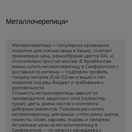
Grand
черепица
Фасадная
штакетник
окна
Line
плитка
Композитная
Классика
Стеновой
Чердачные
черепица
Термопанели
(120/90)
профнастил
лестницы
Металлочерепица
Документация
О компании
Металлочерепица — популярное кровельное
покрытие для скатных крыш в Крыму: сочетает
приемлемую цену, разнообразие цветов RAL и
Режим работы
относительно простой монтаж. В КровМонтаж
можно купить металлочерепицу в Симферополе с
ПН-
доставкой по региону — подберём профиль,
ПТ:
толщину металла (0,45–0,5 мм и выше) и тип
09-
покрытия под ваш бюджет и требования к
00
долговечности.
до
Стоимость металлочерепицы зависит от
18-
производителя, защитного слоя (полиэстер,
00
пурал), цвета, длины листов и комплекта
доборных элементов. Поможем рассчитать
СБ:
металлочерепицу для крыши: учтём длину скатов,
09-
нахлёсты, конёк, карнизы, ендовы и саморезы.
00
Актуальные цены на металлочерепицу в
до
Симферополе — по запросу менеджера с