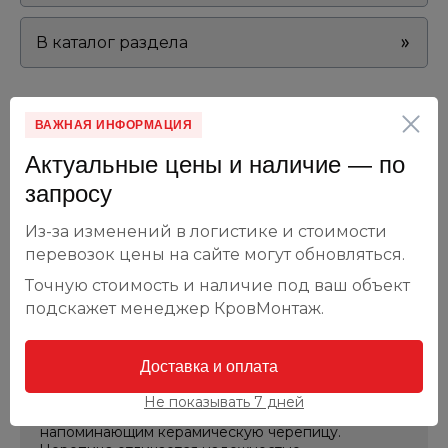
В каталог раздела
ВАЖНАЯ ИНФОРМАЦИЯ
Актуальные цены и наличие — по
Композитная черепица
запросу
Из-за изменений в логистике и стоимости
Композитная кровля подходит для зданий и
перевозок цены на сайте могут обновляться.
коттеджей в стиле деревянных шале или
Точную стоимость и наличие под ваш объект
средиземноморских домов, для классической и
современной архитектуры. Благодаря
подскажет менеджер КровМонтаж.
используемым в процессе производства
материалам, композитную черепицу нередко
называют «металлочерепица с каменной
Доставка и оплата
крошкой». Кроме потрясающих показателей
износостойкости и долговечности, композитная
Не показывать 7 дней
черепица обладает приятным внешним видом,
напоминающим керамическую черепицу.