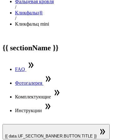
Фальцевая кровля
/
Кликфальц®
/
Кликфальц mini
{{ sectionName }}
FAQ
Фотогалерея
Комплектующие
Инструкции
{{ data.UF_SECTION_BANNER.BUTTON.TITLE }}