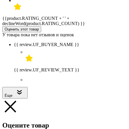
{{product.RATING_COUNT + ' ' +
declineWord(product.RATING_COUNT) }}
Оценить этот товар
У товара пока нет отзывов и оценок
{{ review.UF_BUYER_NAME }}
{{ review.UF_REVIEW_TEXT }}
Еще
Оцените товар