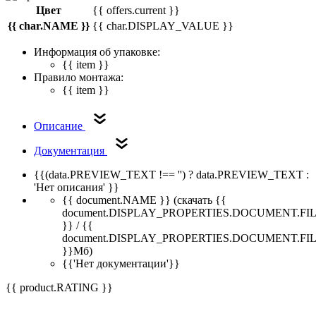
Цвет
{{ offers.current }}
{{ char.NAME }}
{{ char.DISPLAY_VALUE }}
Информация об упаковке:
{{ item }}
Правило монтажа:
{{ item }}
Описание
Документация
{{(data.PREVIEW_TEXT !== '') ? data.PREVIEW_TEXT :
'Нет описания' }}
{{ document.NAME }}
(скачать {{
document.DISPLAY_PROPERTIES.DOCUMENT.FI
}} / {{
document.DISPLAY_PROPERTIES.DOCUMENT.FI
}}Мб)
{{'Нет документации'}}
{{ product.RATING }}