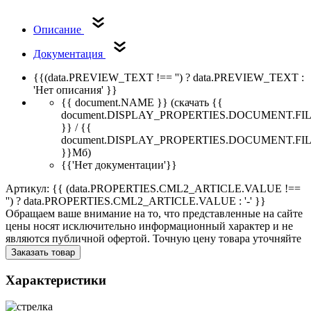
Описание
Документация
{{(data.PREVIEW_TEXT !== '') ? data.PREVIEW_TEXT :
'Нет описания' }}
{{ document.NAME }}
(скачать {{
document.DISPLAY_PROPERTIES.DOCUMENT.FI
}} / {{
document.DISPLAY_PROPERTIES.DOCUMENT.FI
}}Мб)
{{'Нет документации'}}
Артикул: {{ (data.PROPERTIES.CML2_ARTICLE.VALUE !==
'') ? data.PROPERTIES.CML2_ARTICLE.VALUE : '-' }}
Обращаем ваше внимание на то, что представленные на сайте
цены носят исключительно информационный характер и не
являются публичной офертой. Точную цену товара уточняйте
Заказать товар
Характеристики