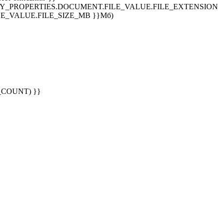
SPLAY_PROPERTIES.DOCUMENT.FILE_VALUE.FILE_EXTENSION }
E_VALUE.FILE_SIZE_MB }}Мб)
G_COUNT) }}