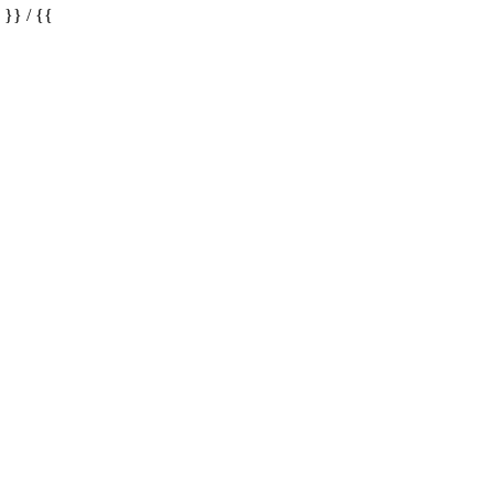
} / {{