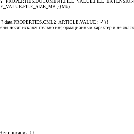
SPLAY_PROPERTIES.DOCUMENT.FILE_VALUE.FILE_EXTENSION }
E_VALUE.FILE_SIZE_MB }}Мб)
 ? data.PROPERTIES.CML2_ARTICLE.VALUE : '-' }}
 цены носят исключительно информационный характер и не явля
Нет описания' }}