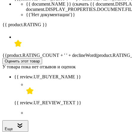
{{ document.NAME }}
(скачать {{ document.DI
document.DISPLAY_PROPERTIES.DOCUMENT.FIL
{{'Нет документации'}}
{{ product.RATING }}
{{product.RATING_COUNT + ' ' + declineWord(product.RATIN
Оценить этот товар
У товара пока нет отзывов и оценок
{{ review.UF_BUYER_NAME }}
{{ review.UF_REVIEW_TEXT }}
Еще