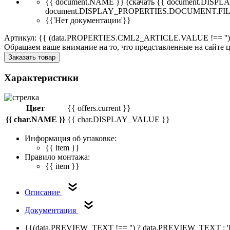
{{ document.NAME }}
(скачать {{ document.DI
document.DISPLAY_PROPERTIES.DOCUMENT.FIL
{{'Нет документации'}}
Артикул: {{ (data.PROPERTIES.CML2_ARTICLE.VALUE !== '')
Обращаем ваше внимание на то, что представленные на сайте
Заказать товар
Характеристики
Цвет
{{ offers.current }}
{{ char.NAME }}
{{ char.DISPLAY_VALUE }}
Информация об упаковке:
{{ item }}
Правило монтажа:
{{ item }}
Описание
Документация
{{(data.PREVIEW_TEXT !== '') ? data.PREVIEW_TEXT : '