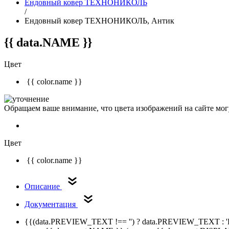
Ендовный ковер ТЕХНОНИКОЛЬ
/
Ендовный ковер ТЕХНОНИКОЛЬ, Антик
{{ data.NAME }}
Цвет
{{ color.name }}
Обращаем ваше внимание, что цвета изображений на сайте могу
Цвет
{{ color.name }}
Описание
Документация
{{(data.PREVIEW_TEXT !== '') ? data.PREVIEW_TEXT : '