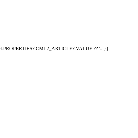
duct.PROPERTIES?.CML2_ARTICLE?.VALUE ?? '-' }}