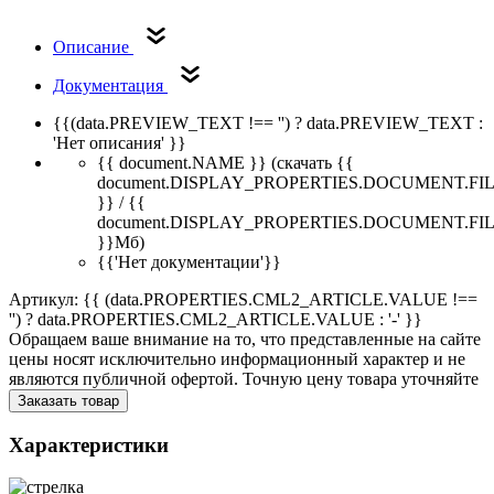
Описание
Документация
{{(data.PREVIEW_TEXT !== '') ? data.PREVIEW_TEXT :
'Нет описания' }}
{{ document.NAME }}
(скачать {{
document.DISPLAY_PROPERTIES.DOCUMENT.FI
}} / {{
document.DISPLAY_PROPERTIES.DOCUMENT.FI
}}Мб)
{{'Нет документации'}}
Артикул: {{ (data.PROPERTIES.CML2_ARTICLE.VALUE !==
'') ? data.PROPERTIES.CML2_ARTICLE.VALUE : '-' }}
Обращаем ваше внимание на то, что представленные на сайте
цены носят исключительно информационный характер и не
являются публичной офертой. Точную цену товара уточняйте
Заказать товар
Характеристики