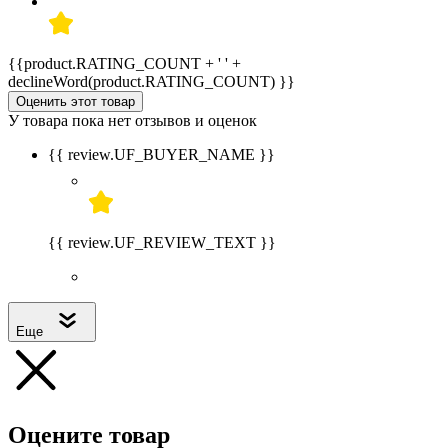
{{product.RATING_COUNT + ' ' +
declineWord(product.RATING_COUNT) }}
Оценить этот товар
У товара пока нет отзывов и оценок
{{ review.UF_BUYER_NAME }}
{{ review.UF_REVIEW_TEXT }}
Еще
Оцените товар