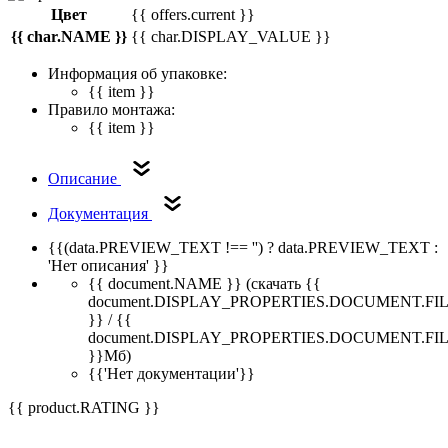
Цвет
{{ offers.current }}
{{ char.NAME }}
{{ char.DISPLAY_VALUE }}
Информация об упаковке:
{{ item }}
Правило монтажа:
{{ item }}
Описание
Документация
{{(data.PREVIEW_TEXT !== '') ? data.PREVIEW_TEXT :
'Нет описания' }}
{{ document.NAME }}
(скачать {{
document.DISPLAY_PROPERTIES.DOCUMENT.FI
}} / {{
document.DISPLAY_PROPERTIES.DOCUMENT.FI
}}Мб)
{{'Нет документации'}}
{{ product.RATING }}