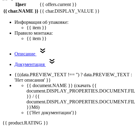
Цвет
{{ offers.current }}
{{ char.NAME }}
{{ char.DISPLAY_VALUE }}
Информация об упаковке:
{{ item }}
Правило монтажа:
{{ item }}
Описание
Документация
{{(data.PREVIEW_TEXT !== '') ? data.PREVIEW_TEXT :
'Нет описания' }}
{{ document.NAME }}
(скачать {{
document.DISPLAY_PROPERTIES.DOCUMENT.FI
}} / {{
document.DISPLAY_PROPERTIES.DOCUMENT.FI
}}Мб)
{{'Нет документации'}}
{{ product.RATING }}