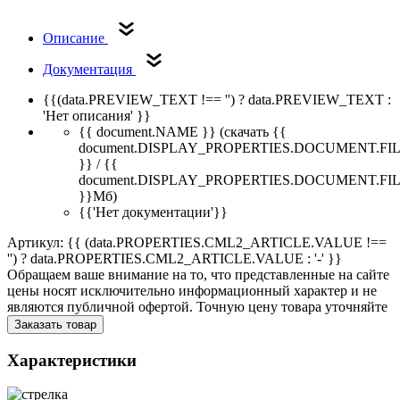
Описание
Документация
{{(data.PREVIEW_TEXT !== '') ? data.PREVIEW_TEXT :
'Нет описания' }}
{{ document.NAME }}
(скачать {{
document.DISPLAY_PROPERTIES.DOCUMENT.FI
}} / {{
document.DISPLAY_PROPERTIES.DOCUMENT.FI
}}Мб)
{{'Нет документации'}}
Артикул: {{ (data.PROPERTIES.CML2_ARTICLE.VALUE !==
'') ? data.PROPERTIES.CML2_ARTICLE.VALUE : '-' }}
Обращаем ваше внимание на то, что представленные на сайте
цены носят исключительно информационный характер и не
являются публичной офертой. Точную цену товара уточняйте
Заказать товар
Характеристики