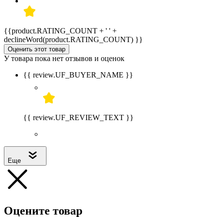
{{product.RATING_COUNT + ' ' +
declineWord(product.RATING_COUNT) }}
Оценить этот товар
У товара пока нет отзывов и оценок
{{ review.UF_BUYER_NAME }}
{{ review.UF_REVIEW_TEXT }}
Еще
Оцените товар