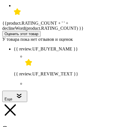
{{product.RATING_COUNT + ' ' +
declineWord(product.RATING_COUNT) }}
Оценить этот товар
У товара пока нет отзывов и оценок
{{ review.UF_BUYER_NAME }}
{{ review.UF_REVIEW_TEXT }}
Еще