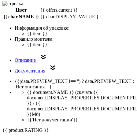
Цвет
{{ offers.current }}
{{ char.NAME }}
{{ char.DISPLAY_VALUE }}
Информация об упаковке:
{{ item }}
Правило монтажа:
{{ item }}
Описание
Документация
{{(data.PREVIEW_TEXT !== '') ? data.PREVIEW_TEXT :
'Нет описания' }}
{{ document.NAME }}
(скачать {{
document.DISPLAY_PROPERTIES.DOCUMENT.FI
}} / {{
document.DISPLAY_PROPERTIES.DOCUMENT.FI
}}Мб)
{{'Нет документации'}}
{{ product.RATING }}