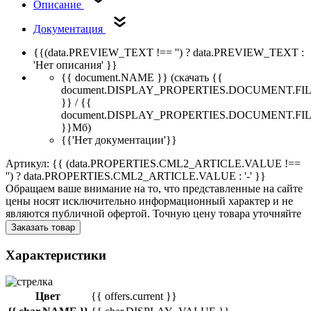
Описание
Документация
{{(data.PREVIEW_TEXT !== '') ? data.PREVIEW_TEXT :
'Нет описания' }}
{{ document.NAME }}
(скачать {{
document.DISPLAY_PROPERTIES.DOCUMENT.FI
}} / {{
document.DISPLAY_PROPERTIES.DOCUMENT.FI
}}Мб)
{{'Нет документации'}}
Артикул: {{ (data.PROPERTIES.CML2_ARTICLE.VALUE !==
'') ? data.PROPERTIES.CML2_ARTICLE.VALUE : '-' }}
Обращаем ваше внимание на то, что представленные на сайте
цены носят исключительно информационный характер и не
являются публичной офертой. Точную цену товара уточняйте
Заказать товар
Характеристики
Цвет
{{ offers.current }}