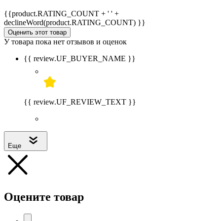
{{product.RATING_COUNT + ' ' +
declineWord(product.RATING_COUNT) }}
Оценить этот товар
У товара пока нет отзывов и оценок
{{ review.UF_BUYER_NAME }}
{{ review.UF_REVIEW_TEXT }}
Еще
Оцените товар