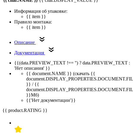
{{ char.NAME }}
{{ char.DISPLAY_VALUE }}
Информация об упаковке:
{{ item }}
Правило монтажа:
{{ item }}
Описание
Документация
{{(data.PREVIEW_TEXT !== '') ? data.PREVIEW_TEXT :
'Нет описания' }}
{{ document.NAME }}
(скачать {{
document.DISPLAY_PROPERTIES.DOCUMENT.FI
}} / {{
document.DISPLAY_PROPERTIES.DOCUMENT.FI
}}Мб)
{{'Нет документации'}}
{{ product.RATING }}