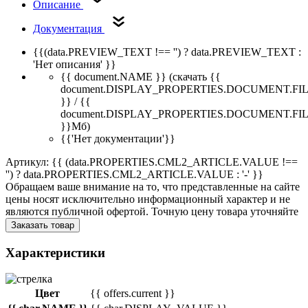
Описание
Документация
{{(data.PREVIEW_TEXT !== '') ? data.PREVIEW_TEXT :
'Нет описания' }}
{{ document.NAME }}
(скачать {{
document.DISPLAY_PROPERTIES.DOCUMENT.FI
}} / {{
document.DISPLAY_PROPERTIES.DOCUMENT.FI
}}Мб)
{{'Нет документации'}}
Артикул: {{ (data.PROPERTIES.CML2_ARTICLE.VALUE !==
'') ? data.PROPERTIES.CML2_ARTICLE.VALUE : '-' }}
Обращаем ваше внимание на то, что представленные на сайте
цены носят исключительно информационный характер и не
являются публичной офертой. Точную цену товара уточняйте
Заказать товар
Характеристики
Цвет
{{ offers.current }}