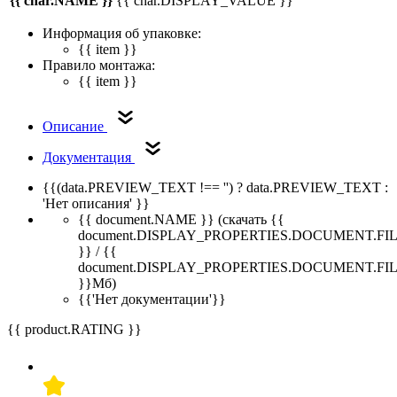
{{ char.NAME }}
{{ char.DISPLAY_VALUE }}
Информация об упаковке:
{{ item }}
Правило монтажа:
{{ item }}
Описание
Документация
{{(data.PREVIEW_TEXT !== '') ? data.PREVIEW_TEXT :
'Нет описания' }}
{{ document.NAME }}
(скачать {{
document.DISPLAY_PROPERTIES.DOCUMENT.FI
}} / {{
document.DISPLAY_PROPERTIES.DOCUMENT.FI
}}Мб)
{{'Нет документации'}}
{{ product.RATING }}