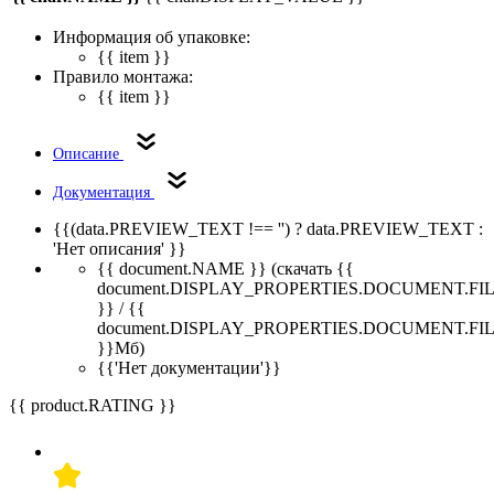
Информация об упаковке:
{{ item }}
Правило монтажа:
{{ item }}
Описание
Документация
{{(data.PREVIEW_TEXT !== '') ? data.PREVIEW_TEXT :
'Нет описания' }}
{{ document.NAME }}
(скачать {{
document.DISPLAY_PROPERTIES.DOCUMENT.FI
}} / {{
document.DISPLAY_PROPERTIES.DOCUMENT.FI
}}Мб)
{{'Нет документации'}}
{{ product.RATING }}