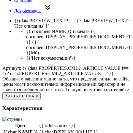
Описание
Документация
{{(data.PREVIEW_TEXT !== '') ? data.PREVIEW_TEXT :
'Нет описания' }}
{{ document.NAME }}
(скачать {{
document.DISPLAY_PROPERTIES.DOCUMENT.FI
}} / {{
document.DISPLAY_PROPERTIES.DOCUMENT.FI
}}Мб)
{{'Нет документации'}}
Артикул: {{ (data.PROPERTIES.CML2_ARTICLE.VALUE !==
'') ? data.PROPERTIES.CML2_ARTICLE.VALUE : '-' }}
Обращаем ваше внимание на то, что представленные на сайте
цены носят исключительно информационный характер и не
являются публичной офертой. Точную цену товара уточняйте
Заказать товар
Характеристики
Цвет
{{ offers.current }}
{{ char.NAME }}
{{ char.DISPLAY_VALUE }}