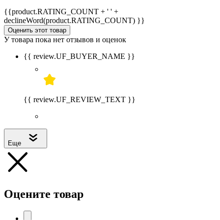
{{product.RATING_COUNT + ' ' +
declineWord(product.RATING_COUNT) }}
Оценить этот товар
У товара пока нет отзывов и оценок
{{ review.UF_BUYER_NAME }}
{{ review.UF_REVIEW_TEXT }}
Еще
Оцените товар