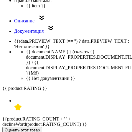
Правило монтажа:
{{ item }}
Описание
Документация
{{(data.PREVIEW_TEXT !== '') ? data.PREVIEW_TEXT :
'Нет описания' }}
{{ document.NAME }}
(скачать {{
document.DISPLAY_PROPERTIES.DOCUMENT.FI
}} / {{
document.DISPLAY_PROPERTIES.DOCUMENT.FI
}}Мб)
{{'Нет документации'}}
{{ product.RATING }}
{{product.RATING_COUNT + ' ' +
declineWord(product.RATING_COUNT) }}
Оценить этот товар