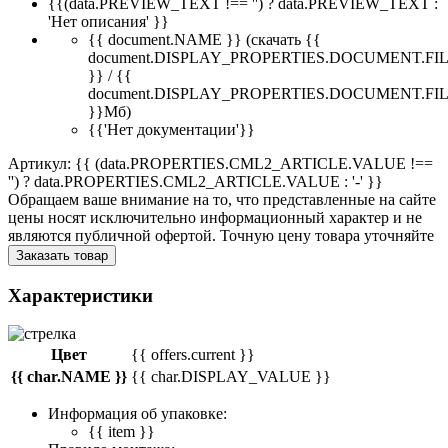
{{(data.PREVIEW_TEXT !== '') ? data.PREVIEW_TEXT :
'Нет описания' }}
{{ document.NAME }}
(скачать {{
document.DISPLAY_PROPERTIES.DOCUMENT.FI
}} / {{
document.DISPLAY_PROPERTIES.DOCUMENT.FI
}}Мб)
{{'Нет документации'}}
Артикул: {{ (data.PROPERTIES.CML2_ARTICLE.VALUE !==
'') ? data.PROPERTIES.CML2_ARTICLE.VALUE : '-' }}
Обращаем ваше внимание на то, что представленные на сайте
цены носят исключительно информационный характер и не
являются публичной офертой. Точную цену товара уточняйте
Заказать товар
Характеристики
Цвет
{{ offers.current }}
{{ char.NAME }}
{{ char.DISPLAY_VALUE }}
Информация об упаковке:
{{ item }}