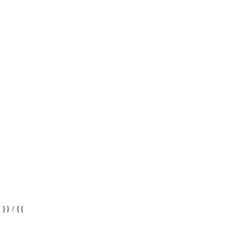
} / {{