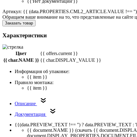
{{'Нет документации'}}
Артикул: {{ (data.PROPERTIES.CML2_ARTICLE.VALUE !== '')
Обращаем ваше внимание на то, что представленные на сайте
Заказать товар
Характеристики
Цвет
{{ offers.current }}
{{ char.NAME }}
{{ char.DISPLAY_VALUE }}
Информация об упаковке:
{{ item }}
Правило монтажа:
{{ item }}
Описание
Документация
{{(data.PREVIEW_TEXT !== '') ? data.PREVIEW_TEXT : '
{{ document.NAME }}
(скачать {{ document.DI
document.DISPLAY_PROPERTIES.DOCUMENT.FIL