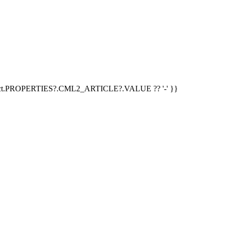
duct.PROPERTIES?.CML2_ARTICLE?.VALUE ?? '-' }}