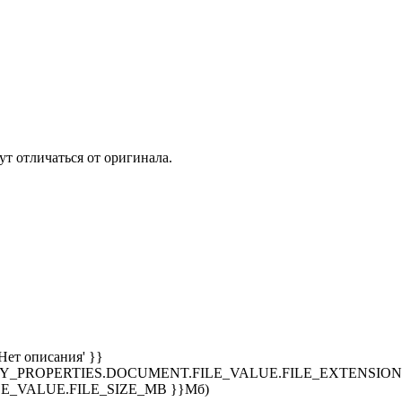
т отличаться от оригинала.
Нет описания' }}
SPLAY_PROPERTIES.DOCUMENT.FILE_VALUE.FILE_EXTENSION }
E_VALUE.FILE_SIZE_MB }}Мб)