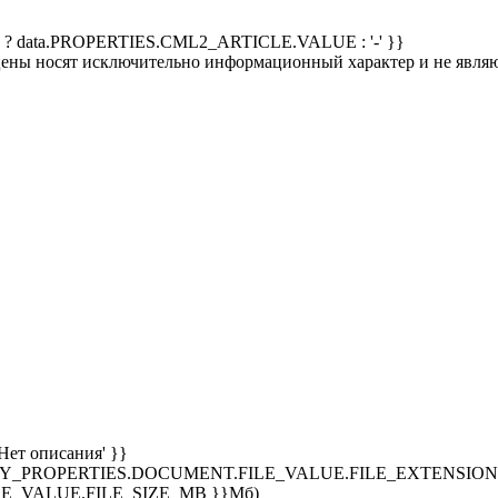
 ? data.PROPERTIES.CML2_ARTICLE.VALUE : '-' }}
 цены носят исключительно информационный характер и не явля
Нет описания' }}
SPLAY_PROPERTIES.DOCUMENT.FILE_VALUE.FILE_EXTENSION }
E_VALUE.FILE_SIZE_MB }}Мб)