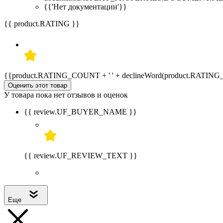
{{'Нет документации'}}
{{ product.RATING }}
{{product.RATING_COUNT + ' ' + declineWord(product.RATIN
Оценить этот товар
У товара пока нет отзывов и оценок
{{ review.UF_BUYER_NAME }}
{{ review.UF_REVIEW_TEXT }}
Еще