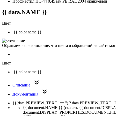
Профнастил НС-44 0,45 мм РЕ RAL 2004 оранжевый
{{ data.NAME }}
Цвет
{{ color.name }}
Обращаем ваше внимание, что цвета изображений на сайте могу
Цвет
{{ color.name }}
Описание
Документация
{{(data.PREVIEW_TEXT !== '') ? data.PREVIEW_TEXT : '
{{ document.NAME }}
(скачать {{ document.DI
document.DISPLAY_PROPERTIES.DOCUMENT.FIL