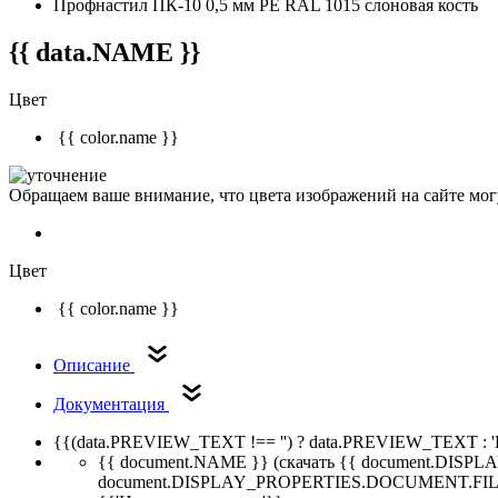
Профнастил ПК-10 0,5 мм РЕ RAL 1015 слоновая кость
{{ data.NAME }}
Цвет
{{ color.name }}
Обращаем ваше внимание, что цвета изображений на сайте могу
Цвет
{{ color.name }}
Описание
Документация
{{(data.PREVIEW_TEXT !== '') ? data.PREVIEW_TEXT : '
{{ document.NAME }}
(скачать {{ document.DI
document.DISPLAY_PROPERTIES.DOCUMENT.FIL