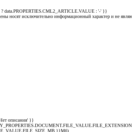
 ? data.PROPERTIES.CML2_ARTICLE.VALUE : '-' }}
 цены носят исключительно информационный характер и не явля
Нет описания' }}
SPLAY_PROPERTIES.DOCUMENT.FILE_VALUE.FILE_EXTENSION }
E_VALUE.FILE_SIZE_MB }}Мб)