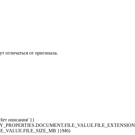
т отличаться от оригинала.
Нет описания' }}
SPLAY_PROPERTIES.DOCUMENT.FILE_VALUE.FILE_EXTENSION }
E_VALUE.FILE_SIZE_MB }}Мб)