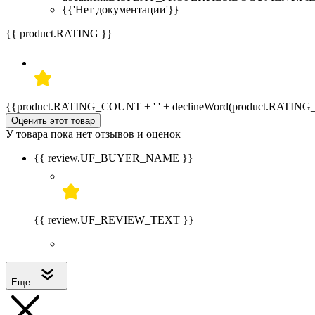
{{'Нет документации'}}
{{ product.RATING }}
{{product.RATING_COUNT + ' ' + declineWord(product.RATIN
Оценить этот товар
У товара пока нет отзывов и оценок
{{ review.UF_BUYER_NAME }}
{{ review.UF_REVIEW_TEXT }}
Еще