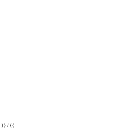
} / {{