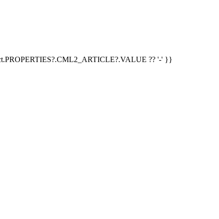
duct.PROPERTIES?.CML2_ARTICLE?.VALUE ?? '-' }}