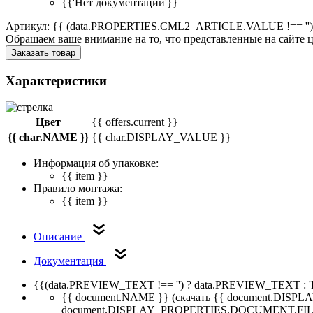
{{'Нет документации'}}
Артикул: {{ (data.PROPERTIES.CML2_ARTICLE.VALUE !== '')
Обращаем ваше внимание на то, что представленные на сайте
Заказать товар
Характеристики
Цвет
{{ offers.current }}
{{ char.NAME }}
{{ char.DISPLAY_VALUE }}
Информация об упаковке:
{{ item }}
Правило монтажа:
{{ item }}
Описание
Документация
{{(data.PREVIEW_TEXT !== '') ? data.PREVIEW_TEXT : '
{{ document.NAME }}
(скачать {{ document.DI
document.DISPLAY_PROPERTIES.DOCUMENT.FIL