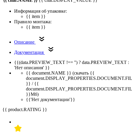
{{ char.NAME }}
{{ char.DISPLAY_VALUE }}
Информация об упаковке:
{{ item }}
Правило монтажа:
{{ item }}
Описание
Документация
{{(data.PREVIEW_TEXT !== '') ? data.PREVIEW_TEXT :
'Нет описания' }}
{{ document.NAME }}
(скачать {{
document.DISPLAY_PROPERTIES.DOCUMENT.FI
}} / {{
document.DISPLAY_PROPERTIES.DOCUMENT.FI
}}Мб)
{{'Нет документации'}}
{{ product.RATING }}