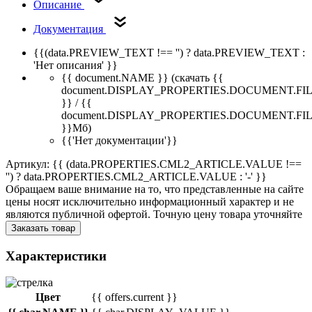
Описание
Документация
{{(data.PREVIEW_TEXT !== '') ? data.PREVIEW_TEXT :
'Нет описания' }}
{{ document.NAME }}
(скачать {{
document.DISPLAY_PROPERTIES.DOCUMENT.FI
}} / {{
document.DISPLAY_PROPERTIES.DOCUMENT.FI
}}Мб)
{{'Нет документации'}}
Артикул: {{ (data.PROPERTIES.CML2_ARTICLE.VALUE !==
'') ? data.PROPERTIES.CML2_ARTICLE.VALUE : '-' }}
Обращаем ваше внимание на то, что представленные на сайте
цены носят исключительно информационный характер и не
являются публичной офертой. Точную цену товара уточняйте
Заказать товар
Характеристики
Цвет
{{ offers.current }}