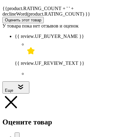
{{product.RATING_COUNT + ' ' +
declineWord(product.RATING_COUNT) }}
Оценить этот товар
У товара пока нет отзывов и оценок
{{ review.UF_BUYER_NAME }}
{{ review.UF_REVIEW_TEXT }}
Еще
Оцените товар