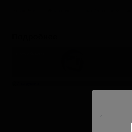
Главная
/
Водостоки
/
Водосточная система Grand Line Классика
Подробнее
Фото объектов
Инструкции