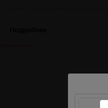
Главная
/
Все для кровли
/
Мансардные окна
/
Мансардные
Подробнее
Раздел не найден