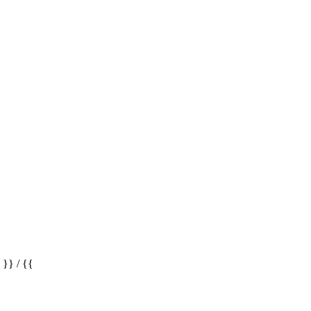
} / {{