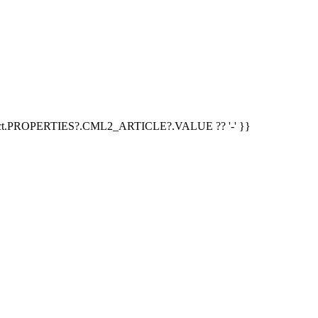
duct.PROPERTIES?.CML2_ARTICLE?.VALUE ?? '-' }}