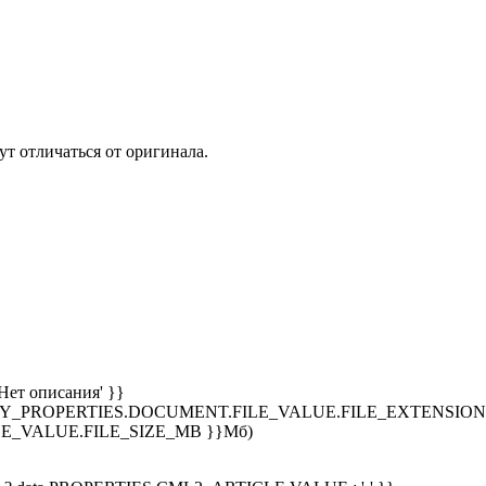
т отличаться от оригинала.
Нет описания' }}
SPLAY_PROPERTIES.DOCUMENT.FILE_VALUE.FILE_EXTENSION }
E_VALUE.FILE_SIZE_MB }}Мб)