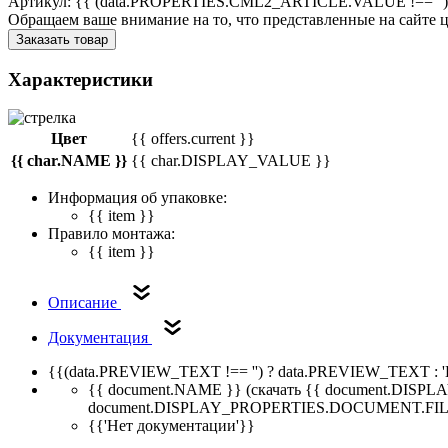
Артикул: {{ (data.PROPERTIES.CML2_ARTICLE.VALUE !== '')
Обращаем ваше внимание на то, что представленные на сайте
Заказать товар
Характеристики
Цвет
{{ offers.current }}
{{ char.NAME }}
{{ char.DISPLAY_VALUE }}
Информация об упаковке:
{{ item }}
Правило монтажа:
{{ item }}
Описание
Документация
{{(data.PREVIEW_TEXT !== '') ? data.PREVIEW_TEXT : '
{{ document.NAME }}
(скачать {{ document.DI
document.DISPLAY_PROPERTIES.DOCUMENT.FIL
{{'Нет документации'}}