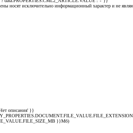
 ? data.PROPERTIES.CML2_ARTICLE.VALUE : '-' }}
 цены носят исключительно информационный характер и не явля
Нет описания' }}
SPLAY_PROPERTIES.DOCUMENT.FILE_VALUE.FILE_EXTENSION }
E_VALUE.FILE_SIZE_MB }}Мб)