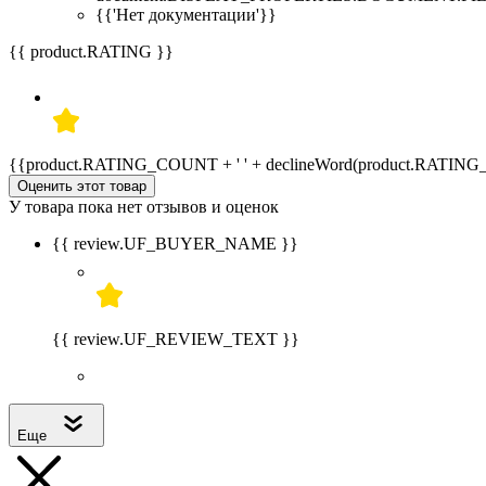
{{'Нет документации'}}
{{ product.RATING }}
{{product.RATING_COUNT + ' ' + declineWord(product.RATIN
Оценить этот товар
У товара пока нет отзывов и оценок
{{ review.UF_BUYER_NAME }}
{{ review.UF_REVIEW_TEXT }}
Еще