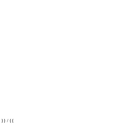
} / {{