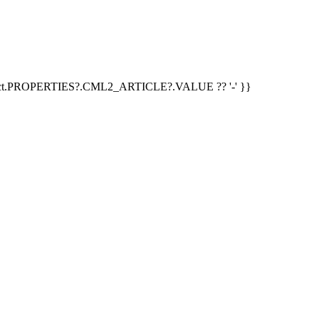
duct.PROPERTIES?.CML2_ARTICLE?.VALUE ?? '-' }}