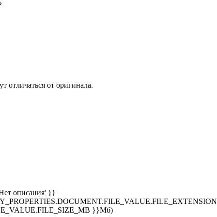
ь
т отличаться от оригинала.
Нет описания' }}
SPLAY_PROPERTIES.DOCUMENT.FILE_VALUE.FILE_EXTENSION }
E_VALUE.FILE_SIZE_MB }}Мб)