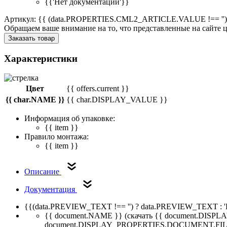
{{'Нет документации'}}
Артикул: {{ (data.PROPERTIES.CML2_ARTICLE.VALUE !== '')
Обращаем ваше внимание на то, что представленные на сайте
Заказать товар
Характеристики
Цвет
{{ offers.current }}
{{ char.NAME }}
{{ char.DISPLAY_VALUE }}
Информация об упаковке:
{{ item }}
Правило монтажа:
{{ item }}
Описание
Документация
{{(data.PREVIEW_TEXT !== '') ? data.PREVIEW_TEXT : '
{{ document.NAME }}
(скачать {{ document.DI
document.DISPLAY_PROPERTIES.DOCUMENT.FIL