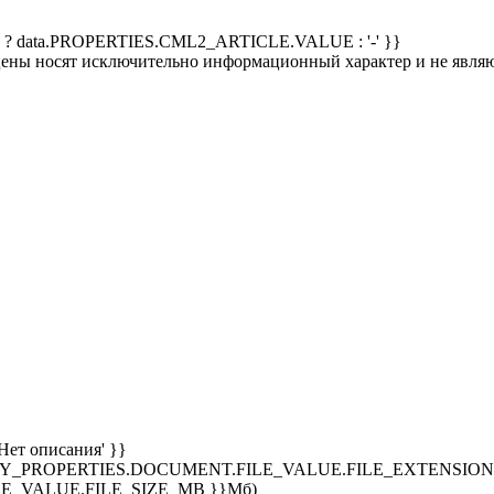
 ? data.PROPERTIES.CML2_ARTICLE.VALUE : '-' }}
 цены носят исключительно информационный характер и не явля
Нет описания' }}
SPLAY_PROPERTIES.DOCUMENT.FILE_VALUE.FILE_EXTENSION }
E_VALUE.FILE_SIZE_MB }}Мб)