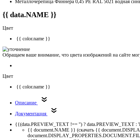
Металлочерепица Финнера 0,45 PE RAL 5021 водная син
{{ data.NAME }}
Цвет
{{ color.name }}
Обращаем ваше внимание, что цвета изображений на сайте могу
Цвет
{{ color.name }}
Описание
Документация
{{(data.PREVIEW_TEXT !== '') ? data.PREVIEW_TEXT : '
{{ document.NAME }}
(скачать {{ document.DI
document.DISPLAY_PROPERTIES.DOCUMENT.FIL