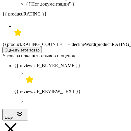
{{'Нет документации'}}
{{ product.RATING }}
{{product.RATING_COUNT + ' ' + declineWord(product.RATIN
Оценить этот товар
У товара пока нет отзывов и оценок
{{ review.UF_BUYER_NAME }}
{{ review.UF_REVIEW_TEXT }}
Еще