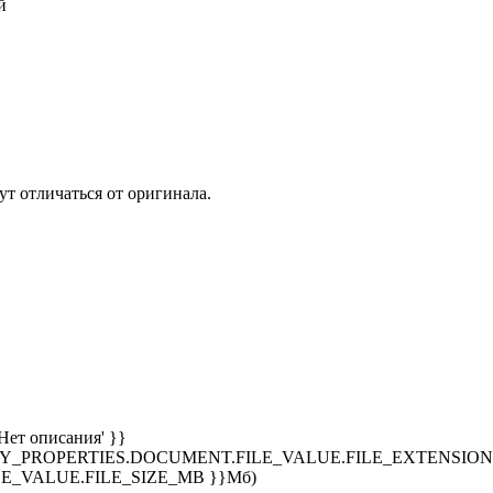
й
т отличаться от оригинала.
Нет описания' }}
SPLAY_PROPERTIES.DOCUMENT.FILE_VALUE.FILE_EXTENSION }
E_VALUE.FILE_SIZE_MB }}Мб)