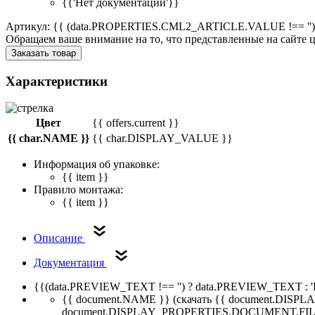
{{'Нет документации'}}
Артикул: {{ (data.PROPERTIES.CML2_ARTICLE.VALUE !== '')
Обращаем ваше внимание на то, что представленные на сайте
Заказать товар
Характеристики
Цвет
{{ offers.current }}
{{ char.NAME }}
{{ char.DISPLAY_VALUE }}
Информация об упаковке:
{{ item }}
Правило монтажа:
{{ item }}
Описание
Документация
{{(data.PREVIEW_TEXT !== '') ? data.PREVIEW_TEXT : '
{{ document.NAME }}
(скачать {{ document.DI
document.DISPLAY_PROPERTIES.DOCUMENT.FIL