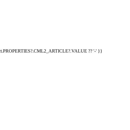
duct.PROPERTIES?.CML2_ARTICLE?.VALUE ?? '-' }}