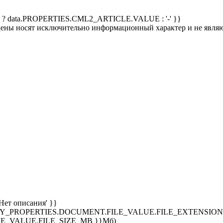
 ? data.PROPERTIES.CML2_ARTICLE.VALUE : '-' }}
 цены носят исключительно информационный характер и не явля
Нет описания' }}
SPLAY_PROPERTIES.DOCUMENT.FILE_VALUE.FILE_EXTENSION }
E_VALUE.FILE_SIZE_MB }}Мб)