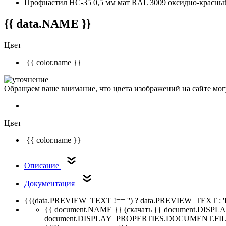
Профнастил НС-35 0,5 мм мат RAL 3009 оксидно-красны
{{ data.NAME }}
Цвет
{{ color.name }}
Обращаем ваше внимание, что цвета изображений на сайте могу
Цвет
{{ color.name }}
Описание
Документация
{{(data.PREVIEW_TEXT !== '') ? data.PREVIEW_TEXT : '
{{ document.NAME }}
(скачать {{ document.DI
document.DISPLAY_PROPERTIES.DOCUMENT.FIL