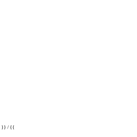
} / {{