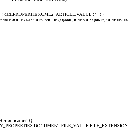
 ? data.PROPERTIES.CML2_ARTICLE.VALUE : '-' }}
 цены носят исключительно информационный характер и не явля
Нет описания' }}
SPLAY_PROPERTIES.DOCUMENT.FILE_VALUE.FILE_EXTENSION }