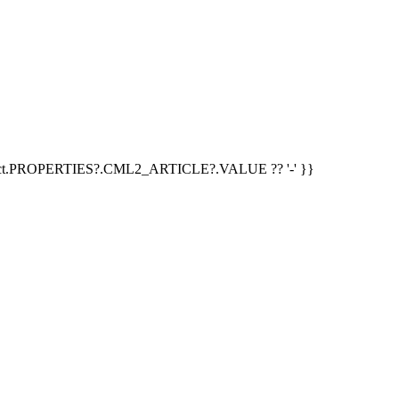
duct.PROPERTIES?.CML2_ARTICLE?.VALUE ?? '-' }}