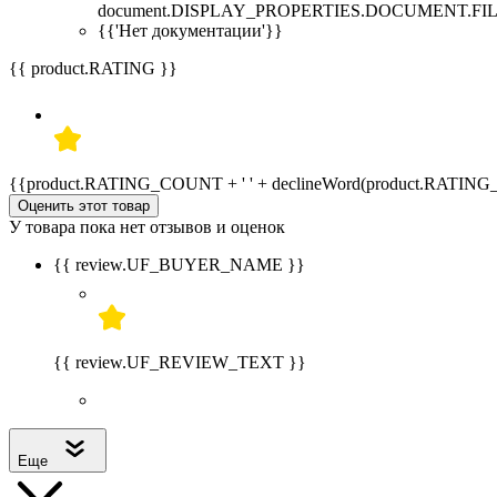
document.DISPLAY_PROPERTIES.DOCUMENT.FIL
{{'Нет документации'}}
{{ product.RATING }}
{{product.RATING_COUNT + ' ' + declineWord(product.RATIN
Оценить этот товар
У товара пока нет отзывов и оценок
{{ review.UF_BUYER_NAME }}
{{ review.UF_REVIEW_TEXT }}
Еще