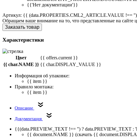
{{'Нет документации'}}
Артикул: {{ (data.PROPERTIES.CML2_ARTICLE.VALUE !== '')
Обращаем ваше внимание на то, что представленные на сайте
Заказать товар
Характеристики
Цвет
{{ offers.current }}
{{ char.NAME }}
{{ char.DISPLAY_VALUE }}
Информация об упаковке:
{{ item }}
Правило монтажа:
{{ item }}
Описание
Документация
{{(data.PREVIEW_TEXT !== '') ? data.PREVIEW_TEXT : '
{{ document.NAME }}
(скачать {{ document.DI