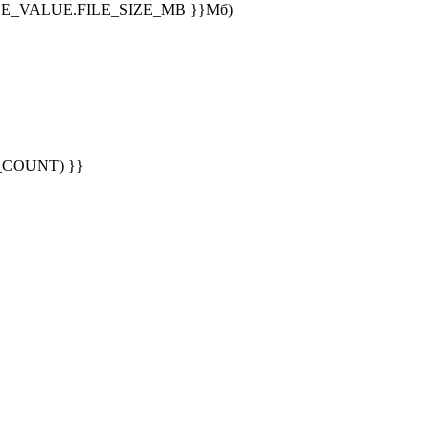
E_VALUE.FILE_SIZE_MB }}Мб)
G_COUNT) }}