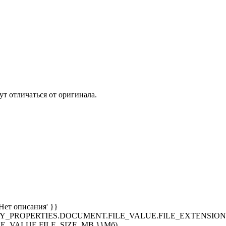
т отличаться от оригинала.
Нет описания' }}
SPLAY_PROPERTIES.DOCUMENT.FILE_VALUE.FILE_EXTENSION }
E_VALUE.FILE_SIZE_MB }}Мб)