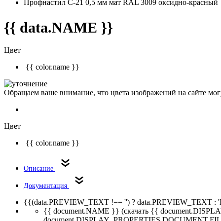
Профнастил С-21 0,5 мм мат RAL 3009 оксидно-красный
{{ data.NAME }}
Цвет
{{ color.name }}
Обращаем ваше внимание, что цвета изображений на сайте могу
Цвет
{{ color.name }}
Описание
Документация
{{(data.PREVIEW_TEXT !== '') ? data.PREVIEW_TEXT : '
{{ document.NAME }}
(скачать {{ document.DI
document.DISPLAY_PROPERTIES.DOCUMENT.FIL