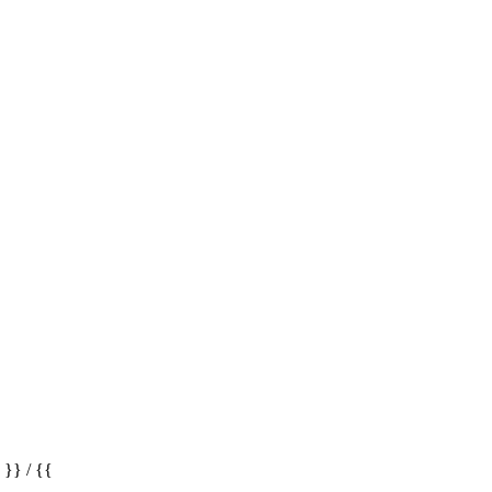
} / {{